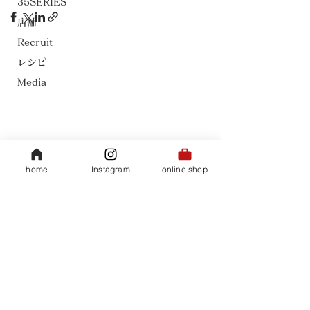
35SERIES
店舗
Recruit
レシピ
​会社概要
Media
35ハイビスカスティ
​プライバシーポリシー
​特定商取引法に基づく表記
本社 MAIL : info@sooeido.com
home
Instagram
online shop
通販 MAIL : info@35coffee.com
TEL :
0120-70-8930
(月〜金 / 9:00-17:00)
※【携帯電話のキャリアメールからのお問合せの
方】初期設定でPCからのメールを受信拒否している
場合がございますので、ご確認お願い致します。
©2025 SOOEIDO 35COFFEE Co.,Ltd