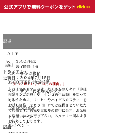
記事
All
35COFFEE
All
読了時間: 1分
トライアルカフェ
ベビーサンゴ移植
更新日：
2024年7月15日
35COFFEE×地域活動
『 知ってほしい。200円の理由。』
トライアルカフェとは、たくさんの方々に「沖縄
ベビーサンゴ養殖場見学ツアー
限定サンゴ焙煎」や「サンゴ再生活動」を知って
Info
もらうために、コーヒーやハイビスカスティーを
お試し価格（２００円）にてご提供させていただ
Collaboration
く店舗です。観光やお散歩の途中に是非、お気軽
に店舗へお立ち寄り下さい。スタッフ一同心より
キャンペーン
お待ちしております。
35イベント
店舗