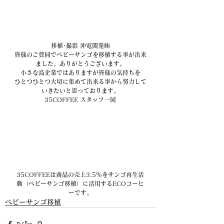
移植･撮影 沖電開発㈱
皆様のご賛同でベビーサンゴを移植する事が出来
ました。ありがとうございます。
小さな島企業ではありますが皆様の気持ちを
ひとつひとつ大切に集めて出来る事から努力して
いきたいと思っております。
35COFFEE スタッフ一同
35COFFEEは商品の売上3.5％をサンゴ再生活
動（ベビーサンゴ移植）に活用するECOコーヒ
ーです。
ベビーサンゴ移植