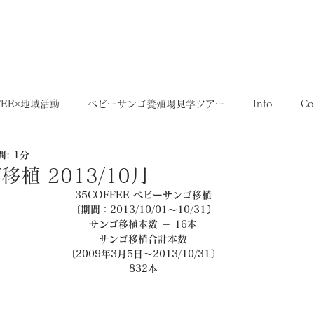
5,400円
OME
SHOP
送料について
FEE×地域活動
ベビーサンゴ養殖場見学ツアー
Info
Co
: 1分
35SERIES
店舗
Recruit
レシピ
Media
植 2013/10月
35COFFEE ベビーサンゴ移植
〔期間：2013/10/01～10/31〕
サンゴ移植本数 － 16本
サンゴ移植合計本数
〔2009年3月5日～2013/10/31〕
832本