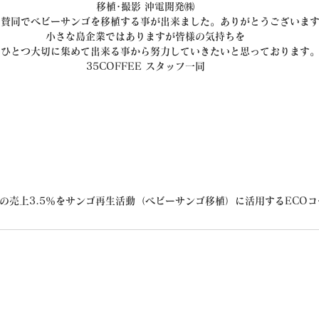
移植･撮影 沖電開発㈱
ご賛同でベビーサンゴを移植する事が出来ました。ありがとうございま
小さな島企業ではありますが皆様の気持ちを
つひとつ大切に集めて出来る事から努力していきたいと思っております
35COFFEE スタッフ一同
商品の売上3.5％をサンゴ再生活動（ベビーサンゴ移植）に活用するECO