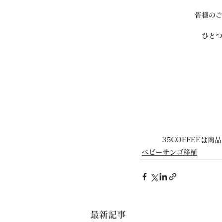
皆様の
ひと
35COFFEEは
ベビーサンゴ移植
最新記事