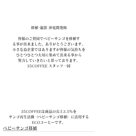
移植･撮影 沖電開発㈱
皆様のご賛同でベビーサンゴを移植す
る事が出来ました。ありがとうございます。
小さな島企業ではありますが皆様の気持ちを
ひとつひとつ大切に集めて出来る事から
努力していきたいと思っております。
35COFFEE スタッフ一同
35COFFEEは商品の売上3.5％を
サンゴ再生活動（ベビーサンゴ移植）に活用する
ECOコーヒーです。
ベビーサンゴ移植