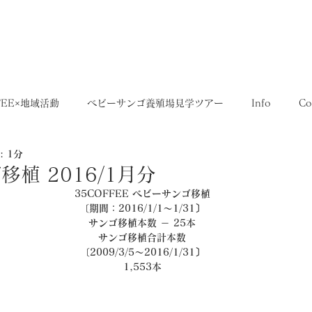
5,400円
OME
SHOP
送料について
FEE×地域活動
ベビーサンゴ養殖場見学ツアー
Info
Co
 1分
35SERIES
店舗
Recruit
レシピ
Media
植 2016/1月分
35COFFEE ベビーサンゴ移植
〔期間：2016/1/1～1/31〕
サンゴ移植本数 － 25本
サンゴ移植合計本数
〔2009/3/5～2016/1/31〕
1,553本