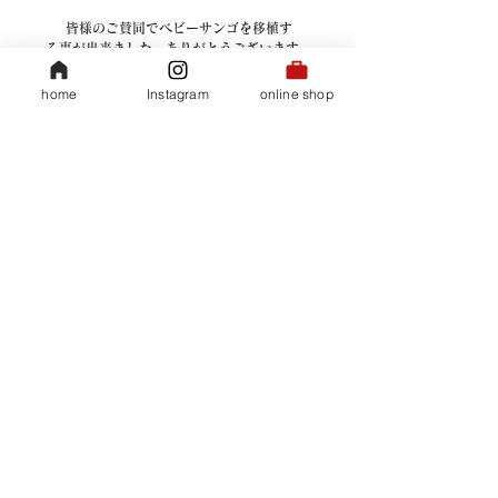
皆様のご賛同でベビーサンゴを移植す
る事が出来ました。ありがとうございます。
小さな島企業ではありますが皆様の気持ちを
ひとつひとつ大切に集めて出来る事から
home
Instagram
online shop
努力していきたいと思っております。
35COFFEE スタッフ一同
35COFFEEは商品の売上3.5％を
サンゴ再生活動（ベビーサンゴ移植）に活用する
ECOコーヒーです。
ベビーサンゴ移植
すべて表示
関連記事