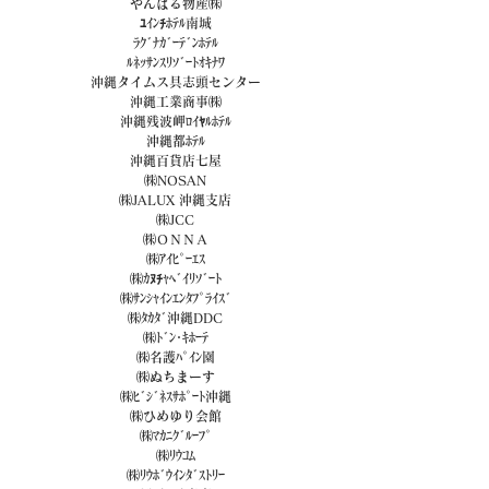
やんばる物産㈱
ﾕｲﾝﾁﾎﾃﾙ南城
ﾗｸﾞﾅｶﾞｰﾃﾞﾝﾎﾃﾙ
ﾙﾈｯｻﾝｽﾘｿﾞｰﾄｵｷﾅﾜ
沖縄タイムス具志頭センター
沖縄工業商事㈱
沖縄残波岬ﾛｲﾔﾙﾎﾃﾙ
沖縄都ﾎﾃﾙ
沖縄百貨店七屋
㈱NOSAN
㈱JALUX 沖縄支店
㈱JCC
㈱ＯＮＮＡ
㈱ｱｲﾋﾟｰｴｽ
㈱ｶﾇﾁｬﾍﾞｲﾘｿﾞｰﾄ
㈱ｻﾝｼｬｲﾝｴﾝﾀﾌﾟﾗｲｽﾞ
㈱ﾀｶﾀﾞ沖縄DDC
㈱ﾄﾞﾝ･ｷﾎｰﾃ
㈱名護ﾊﾟｲﾝ園
㈱ぬちまーす
㈱ﾋﾞｼﾞﾈｽｻﾎﾟｰﾄ沖縄
㈱ひめゆり会館
㈱ﾏｶﾆｸﾞﾙｰﾌﾟ
㈱ﾘｳｺﾑ
㈱ﾘｳﾎﾞｳｲﾝﾀﾞｽﾄﾘｰ