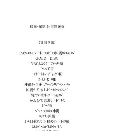
移植･撮影 沖電開発㈱
【賛同企業】
EMｳｪﾙﾈｽﾘｿﾞｰﾄ ｺｽﾀﾋﾞｽﾀ沖縄ﾎﾃﾙ&ｽﾊﾟ
GOLD　DISC
NBCｻﾑｼﾝｸﾞ･ﾌｫｰ西崎
Pao工房
ｴｱﾎﾟｰﾄﾄﾚｰﾃﾞｨﾝｸﾞ㈱
ｴｰﾑｻｰﾋﾞｽ㈱
沖縄かりゆしｱｰﾊﾞﾝﾘｿﾞｰﾄ・ﾅﾊ
沖縄かりゆしﾋﾞｰﾁｵｰｼｬﾝｽﾊﾟ
ｵｷﾅﾜﾏﾘｵｯﾄﾘｿﾞｰﾄ&ｽﾊﾟ
かねひで喜瀬ﾋﾞｰﾁﾊﾟﾚｽ
ｼﾞｰﾏ㈱
ﾊﾟｼﾌｨｯｸﾎﾃﾙ沖縄
ﾎﾃﾙｻﾝ沖縄
ﾎﾃﾙ日航ｱﾘﾋﾞﾗ ﾖﾐﾀﾝﾘｿﾞｰﾄ沖縄
ﾎﾃﾙﾊﾟｰﾑﾛｲﾔﾙNAHA