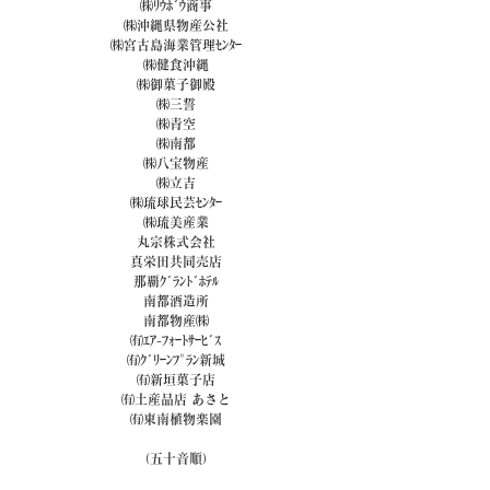
㈱ﾘｳﾎﾞｳ商事
㈱沖縄県物産公社
㈱宮古島海業管理ｾﾝﾀｰ
㈱健食沖縄
㈱御菓子御殿
㈱三誓
㈱青空
㈱南都
㈱八宝物産
㈱立吉
㈱琉球民芸ｾﾝﾀｰ
㈱琉美産業
丸宗株式会社
真栄田共同売店
那覇ｸﾞﾗﾝﾄﾞﾎﾃﾙ
南都酒造所
南都物産㈱
㈲ｴｱ-ﾌｫｰﾄｻｰﾋﾞｽ
㈲ｸﾞﾘｰﾝﾌﾟﾗﾝ新城
㈲新垣菓子店
㈲土産品店 あさと
㈲東南植物楽園
（五十音順）