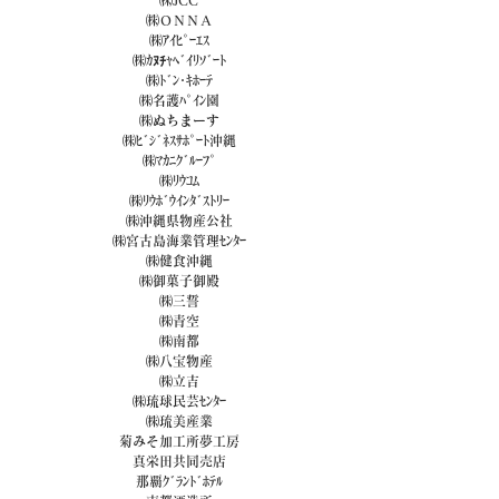
㈱ＯＮＮＡ
㈱ｱｲﾋﾟｰｴｽ
㈱ｶﾇﾁｬﾍﾞｲﾘｿﾞｰﾄ
㈱ﾄﾞﾝ･ｷﾎｰﾃ
㈱名護ﾊﾟｲﾝ園
㈱ぬちまーす
㈱ﾋﾞｼﾞﾈｽｻﾎﾟｰﾄ沖縄
㈱ﾏｶﾆｸﾞﾙｰﾌﾟ
㈱ﾘｳｺﾑ
㈱ﾘｳﾎﾞｳｲﾝﾀﾞｽﾄﾘｰ
㈱沖縄県物産公社
㈱宮古島海業管理ｾﾝﾀｰ
㈱健食沖縄
㈱御菓子御殿
㈱三誓
㈱青空
㈱南都
㈱八宝物産
㈱立吉
㈱琉球民芸ｾﾝﾀｰ
㈱琉美産業
菊みそ加工所夢工房
真栄田共同売店
那覇ｸﾞﾗﾝﾄﾞﾎﾃﾙ