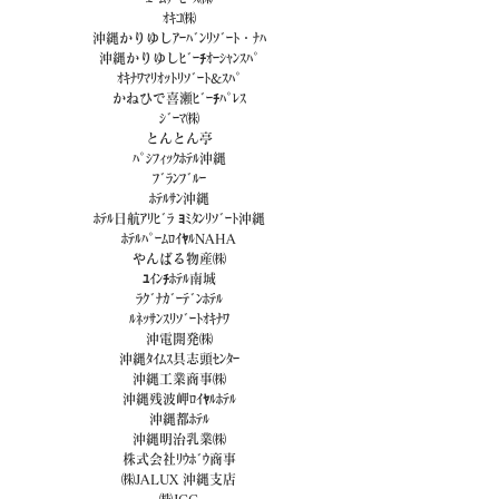
ｵｷｺ㈱
沖縄かりゆしｱｰﾊﾞﾝﾘｿﾞｰﾄ・ﾅﾊ
沖縄かりゆしﾋﾞｰﾁｵｰｼｬﾝｽﾊﾟ
ｵｷﾅﾜﾏﾘｵｯﾄﾘｿﾞｰﾄ&ｽﾊﾟ
かねひで喜瀬ﾋﾞｰﾁﾊﾟﾚｽ
ｼﾞｰﾏ㈱
とんとん亭
ﾊﾟｼﾌｨｯｸﾎﾃﾙ沖縄
ﾌﾞﾗﾝﾌﾞﾙｰ
ﾎﾃﾙｻﾝ沖縄
ﾎﾃﾙ日航ｱﾘﾋﾞﾗ ﾖﾐﾀﾝﾘｿﾞｰﾄ沖縄
ﾎﾃﾙﾊﾟｰﾑﾛｲﾔﾙNAHA
やんばる物産㈱
ﾕｲﾝﾁﾎﾃﾙ南城
ﾗｸﾞﾅｶﾞｰﾃﾞﾝﾎﾃﾙ
ﾙﾈｯｻﾝｽﾘｿﾞｰﾄｵｷﾅﾜ
沖電開発㈱
沖縄ﾀｲﾑｽ具志頭ｾﾝﾀｰ
沖縄工業商事㈱
沖縄残波岬ﾛｲﾔﾙﾎﾃﾙ
沖縄都ﾎﾃﾙ
沖縄明治乳業㈱
株式会社ﾘｳﾎﾞｳ商事
㈱JALUX 沖縄支店
㈱JCC