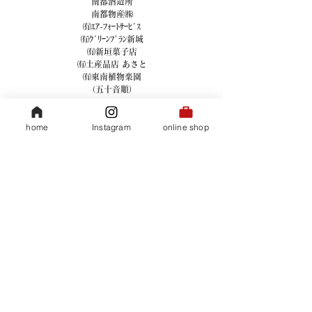
南都酒造所
南都物産㈱
㈲ｴｱ-ﾌｫｰﾄｻｰﾋﾞｽ
㈲ｸﾞﾘｰﾝﾌﾟﾗﾝ新城
㈲新垣菓子店
㈲土産品店 あさと
㈲東南植物楽園
（五十音順）
皆様のご賛同でベビーサンゴを移植す
home
Instagram
online shop
る事が出来ました。ありがとうございます。
小さな島企業ではありますが皆様の気持ちを
ひとつひとつ大切に集めて出来る事から
努力していきたいと思っております。
35COFFEE スタッフ一同
35COFFEEは商品の売上3.5％を
サンゴ再生活動（ベビーサンゴ移植）に活用する
ECOコーヒーです。