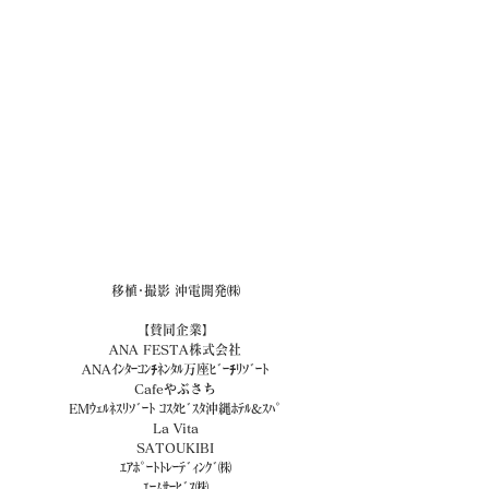
移植･撮影 沖電開発㈱
【賛同企業】
ANA FESTA株式会社
ANAｲﾝﾀｰｺﾝﾁﾈﾝﾀﾙ万座ﾋﾞｰﾁﾘｿﾞｰﾄ
Cafeやぶさち
EMｳｪﾙﾈｽﾘｿﾞｰﾄ ｺｽﾀﾋﾞｽﾀ沖縄ﾎﾃﾙ&ｽﾊﾟ
La Vita
SATOUKIBI
ｴｱﾎﾟｰﾄﾄﾚｰﾃﾞｨﾝｸﾞ㈱
ｴｰﾑｻｰﾋﾞｽ㈱