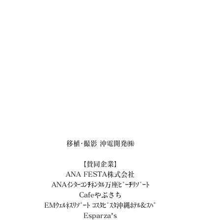
移植･撮影 沖電開発㈱
【賛同企業】
ANA FESTA株式会社
ANAｲﾝﾀｰｺﾝﾁﾈﾝﾀﾙ万座ﾋﾞｰﾁﾘｿﾞｰﾄ
Cafeやぶさち
EMｳｪﾙﾈｽﾘｿﾞｰﾄ ｺｽﾀﾋﾞｽﾀ沖縄ﾎﾃﾙ&ｽﾊﾟ
Esparza’s