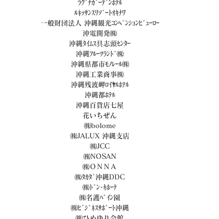
ﾗｸﾞﾅｶﾞｰﾃﾞﾝﾎﾃﾙ
ﾙﾈｯｻﾝｽﾘｿﾞｰﾄｵｷﾅﾜ
一般財団法人 沖縄観光ｺﾝﾍﾞﾝｼｮﾝﾋﾞｭｰﾛｰ
沖電開発㈱
沖縄ﾀｲﾑｽ具志頭ｾﾝﾀｰ
沖縄ﾌﾙｰﾂﾗﾝﾄﾞ㈱
沖縄県都市ﾓﾉﾚｰﾙ㈱
沖縄工業商事㈱
沖縄残波岬ﾛｲﾔﾙﾎﾃﾙ
沖縄都ﾎﾃﾙ
沖縄百貨店七屋
花いちぜん
㈱bolome
㈱JALUX 沖縄支店
㈱JCC
㈱NOSAN
㈱ＯＮＮＡ
㈱ﾀｶﾀﾞ沖縄DDC
㈱ﾄﾞﾝ･ｷﾎｰﾃ
㈱名護ﾊﾟｲﾝ園
㈱ﾋﾞｼﾞﾈｽｻﾎﾟｰﾄ沖縄
㈱ひめゆり会館