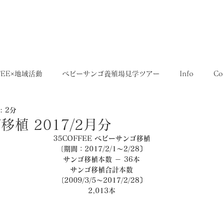
5,400円
OME
SHOP
送料について
FEE×地域活動
ベビーサンゴ養殖場見学ツアー
Info
Co
 2分
35SERIES
店舗
Recruit
レシピ
Media
植 2017/2月分
35COFFEE ベビーサンゴ移植
〔期間：2017/2/1～2/28〕
サンゴ移植本数 － 36本
サンゴ移植合計本数
〔2009/3/5～2017/2/28〕
2,013本