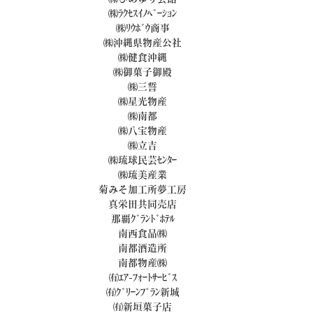
㈱ﾗｸｾｽｲﾉﾍﾞｰｼｮﾝ
㈱ﾘｳﾎﾞｳ商事
㈱沖縄県物産公社
㈱健食沖縄
㈱御菓子御殿
㈱三誓
㈱星光物産
㈱南都
㈱八宝物産
㈱立吉
㈱琉球民芸ｾﾝﾀｰ
㈱琉美産業
菊みそ加工所夢工房
真栄田共同売店
那覇ｸﾞﾗﾝﾄﾞﾎﾃﾙ
南西食品㈱
南都酒造所
南都物産㈱
㈲ｴｱ-ﾌｫｰﾄｻｰﾋﾞｽ
㈲ｸﾞﾘｰﾝﾌﾟﾗﾝ新城
㈲新垣菓子店