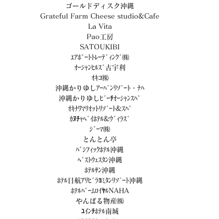
ゴールドディスク沖縄
Grateful Farm Cheese studio&Cafe
La Vita
Pao工房
SATOUKIBI
ｴｱﾎﾟｰﾄﾄﾚｰﾃﾞｨﾝｸﾞ㈱
ｵｰｼｬﾝﾋﾙｽﾞ古宇利
ｵｷｺ㈱
沖縄かりゆしｱｰﾊﾞﾝﾘｿﾞｰﾄ・ﾅﾊ
沖縄かりゆしﾋﾞｰﾁｵｰｼｬﾝｽﾊﾟ
ｵｷﾅﾜﾏﾘｵｯﾄﾘｿﾞｰﾄ&ｽﾊﾟ
ｶﾇﾁｬﾍﾞｲﾎﾃﾙ&ｳﾞｨﾗｽﾞ
ｼﾞｰﾏ㈱
とんとん亭
ﾊﾟｼﾌｨｯｸﾎﾃﾙ沖縄
ﾍﾞｽﾄｳｪｽﾀﾝ沖縄
ﾎﾃﾙｻﾝ沖縄
ﾎﾃﾙ日航ｱﾘﾋﾞﾗﾖﾐﾀﾝﾘｿﾞｰﾄ沖縄
ﾎﾃﾙﾊﾟｰﾑﾛｲﾔﾙNAHA
やんばる物産㈱
ﾕｲﾝﾁﾎﾃﾙ南城