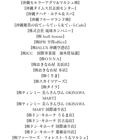
【沖縄セルラーアグリ&マルシェ㈱】
【沖縄タイムス具志頭センター】
【沖縄ナハナ・ホテル＆スパ】
【沖縄フルーツランド㈱】
【沖縄雑貨の店てぃらてぃら＆てぃらCafe】
【株式会社 琉球カンパニー】
【㈱ hull house】
【㈱IPR 平得office】
【㈱JALUX 沖縄空港店】
【㈱JCC　国際事業部　海外貿易課】
【㈱ＯＮＮＡ】
【㈱おきなわ屋 美浜店】
【㈱おきなわ屋 本店】
【㈱くりま】
【㈱スカイツアーズ】
【㈱タイラ】
【㈱ティンミー 美らさんぴん OKINAWA 
MART】
【㈱ティンミー 美らさんぴん OKINAWA 
MART 国際通り店】
【㈱ドン･キホーテ うるま店】
【㈱ドン･キホーテ 宮古島店】
【㈱ドン･キホーテ 国際通り店】
【㈱ドン･キホーテ 那覇壺川店】
【㈱ファーマーズ・フォレスト-うるマルシェ】