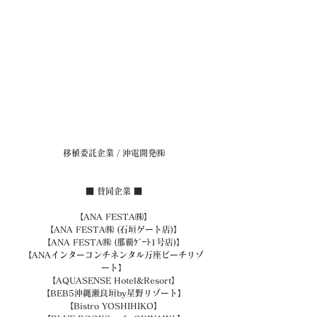
移植委託企業 / 沖電開発㈱
■ 賛同企業 ■
【ANA FESTA㈱】
【ANA FESTA㈱ (石垣ゲート店)】
【ANA FESTA㈱ (那覇ｹﾞｰﾄ1号店)】
【ANAインターコンチネンタル万座ビーチリゾ
ート】
【AQUASENSE Hotel&Resort】
【BEB5沖縄瀬良垣by星野リゾート】
【Bistro YOSHIHIKO】