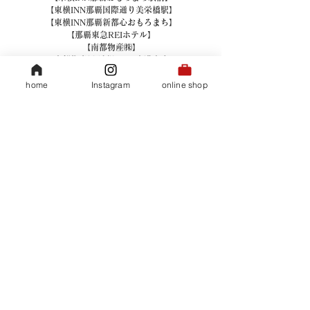
【東横INN那覇国際通り美栄橋駅】
【東横INN那覇新都心おもろまち】
【那覇東急REIホテル】
【南都物産㈱】
【南都物産㈱ 沖縄ﾜｰﾙﾄﾞ空港売店】
【南豊商事】
home
Instagram
online shop
【日本くるまえび養殖㈱】
【北九州物販事業者協同組合】
【㈲うえち】
【㈲エアフォートサービス】
【㈲ギフトショップ ハーティー】
【㈲ことぶき 石垣空港店】
【㈲ことぶき 那覇空港売店】
【㈲マコト・オリジナル・グッズ OKINAWA文
化屋雑貨店】
【㈲マコト・オリジナル・グッズ 古酒家 久茂地
店】
【㈲マコト・オリジナル・グッズ 古酒家 松尾
店】
【㈲マコト・オリジナル・グッズ 古酒家 本店】
【㈲砂川冷凍総合食品】
【㈲新垣菓子店】
【㈲大見商会 Mi-Ja 国際通り2号店】
【㈲大見商会 Mi-Ja 国際通り店】
【㈲土産品店 あさと】