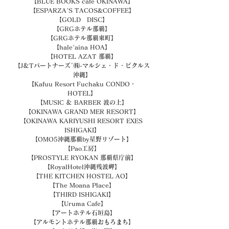
【BLUE BOOKS cafe OKINAWA】
【ESPARZA'S TACOS&COFFEE】
【GOLD　DISC】
【GRGホテル那覇】
【GRGホテル那覇東町】
【hale'aina HOA】
【HOTEL AZAT 那覇】
【J＆Tパートナーズﾞ㈱-マルシェ・ド・ピクルス
沖縄】
【Kafuu Resort Fuchaku CONDO・
HOTEL】
【MUSIC ＆ BARBER 波の上】
【OKINAWA GRAND MER RESORT】
【OKINAWA KARIYUSHI RESORT EXES 
ISHIGAKI】
【OMO5沖縄那覇by星野リゾート】
【Pao工房】
【PROSTYLE RYOKAN 那覇県庁前】
【RoyalHotel沖縄残波岬】
【THE KITCHEN HOSTEL AO】
【The Moana Place】
【THIRD ISHIGAKI】
【Uruma Cafe】
【アートホテル石垣島】
【アルモントホテル那覇おもろまち】