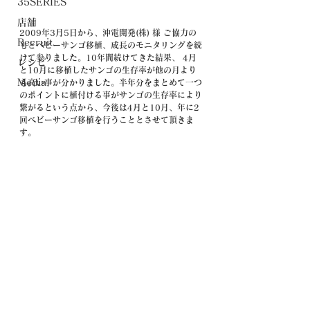
35SERIES
店舗
2009年3月5日から、沖電開発(株) 様 ご協力の
Recruit
もとベビーサンゴ移植、成長のモニタリングを続
けて参りました。10年間続けてきた結果、 4月
レシピ
と10月に移植したサンゴの生存率が他の月より
Media
も高い事が分かりました。半年分をまとめて一つ
のポイントに植付ける事がサンゴの生存率により
繋がるという点から、今後は4月と10月、年に2
回ベビーサンゴ移植を行うこととさせて頂きま
す。