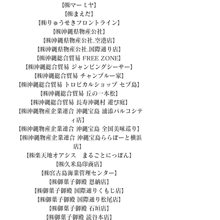
【㈱マーミヤ】
【㈱まえだ】
【㈱りゅうせきフロントライン】
【㈱沖縄県物産公社】
【㈱沖縄県物産公社.空港店】
【㈱沖縄県物産公社.国際通り店】
【㈱沖縄総合貿易 FREE ZONE】
【㈱沖縄総合貿易 ジャンピングシーサー】
【㈱沖縄総合貿易 チャンプルー家】
【㈱沖縄総合貿易 トロピカルショップ セブ島】
【㈱沖縄総合貿易 丘の一本松】
【㈱沖縄総合貿易 長寿沖縄村 遊び庭】
【㈱沖縄物産企業連合 沖縄宝島 浦添パルコシテ
ィ店】
【㈱沖縄物産企業連合 沖縄宝島 全国美味巡り】
【㈱沖縄物産企業連合 沖縄宝島ららぽーと横浜
店】
【㈱楽天地オアシス　まるごとにっぽん】
【㈱久米島印商店】
【㈱宮古島海業管理センター】
【㈱御菓子御殿 恩納店】
【㈱御菓子御殿 国際通りくもじ店】
【㈱御菓子御殿 国際通り松尾店】
【㈱御菓子御殿 石垣店】
【㈱御菓子御殿 読谷本店】