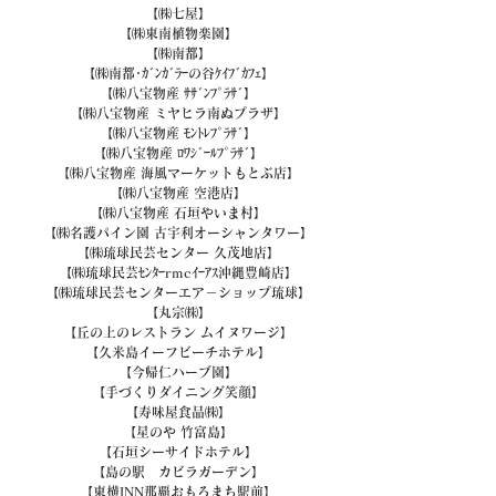
【㈱七屋】
【㈱東南植物楽園】
【㈱南都】
【㈱南都･ｶﾞﾝｶﾞﾗｰの谷ｹｲﾌﾞｶﾌｪ】
【㈱八宝物産 ｻｻﾞﾝﾌﾟﾗｻﾞ】
【㈱八宝物産 ミヤヒラ南ぬプラザ】
【㈱八宝物産 ﾓﾝﾄﾚﾌﾟﾗｻﾞ】
【㈱八宝物産 ﾛﾜｼﾞｰﾙﾌﾟﾗｻﾞ】
【㈱八宝物産 海風マーケットもとぶ店】
【㈱八宝物産 空港店】
【㈱八宝物産 石垣やいま村】
【㈱名護パイン園 古宇利オーシャンタワー】
【㈱琉球民芸センター 久茂地店】
【㈱琉球民芸ｾﾝﾀｰrmcｲｰｱｽ沖縄豊崎店】
【㈱琉球民芸センターエア－ショップ琉球】
【丸宗㈱】
【丘の上のレストラン ムイヌワージ】
【久米島イーフビーチホテル】
【今帰仁ハーブ園】
【手づくりダイニング笑顔】
【寿味屋食品㈱】
【星のや 竹富島】
【石垣シーサイドホテル】
【島の駅　カビラガーデン】
【東横INN那覇おもろまち駅前】