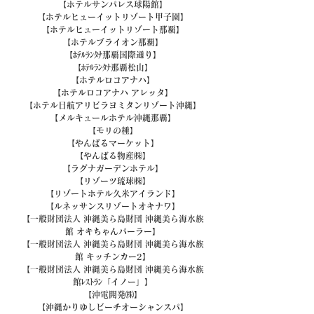
【ホテルサンパレス球陽館】
【ホテルヒューイットリゾート甲子園】
【ホテルヒューイットリゾート那覇】
【ホテルブライオン那覇】
【ﾎﾃﾙﾗﾝﾀﾅ那覇国際通り】
【ﾎﾃﾙﾗﾝﾀﾅ那覇松山】
【ホテルロコアナハ】
【ホテルロコアナハ アレッタ】
【ホテル日航アリビラヨミタンリゾート沖縄】
【メルキュールホテル沖縄那覇】
【モリの種】
【やんばるマーケット】
【やんばる物産㈱】
【ラグナガーデンホテル】
【リゾーツ琉球㈱】
【リゾートホテル久米アイランド】
【ルネッサンスリゾートオキナワ】
【一般財団法人 沖縄美ら島財団 沖縄美ら海水族
館 オキちゃんパーラー】
【一般財団法人 沖縄美ら島財団 沖縄美ら海水族
館 キッチンカー2】
【一般財団法人 沖縄美ら島財団 沖縄美ら海水族
館ﾚｽﾄﾗﾝ「イノー」】
【沖電開発㈱】
【沖縄かりゆしビーチオーシャンスパ】