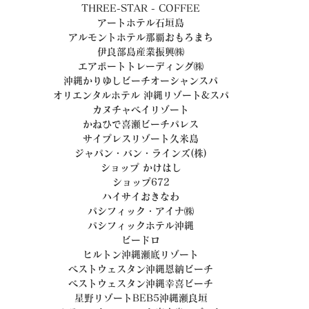
THREE-STAR - COFFEE
アートホテル石垣島
アルモントホテル那覇おもろまち
伊良部島産業振興㈱
エアポートトレーディング㈱
沖縄かりゆしビーチオーシャンスパ
オリエンタルホテル 沖縄リゾート&スパ
カヌチャベイリゾート
かねひで喜瀬ビーチパレス
サイプレスリゾート久米島
ジャパン・バン・ラインズ(株)
ショップ かけはし
ショップ672
ハイサイおきなわ
パシフィック・アイナ㈱
パシフィックホテル沖縄
ビードロ
ヒルトン沖縄瀬底リゾート
ベストウェスタン沖縄恩納ビーチ
ベストウェスタン沖縄幸喜ビーチ
星野リゾートBEB5沖縄瀬良垣