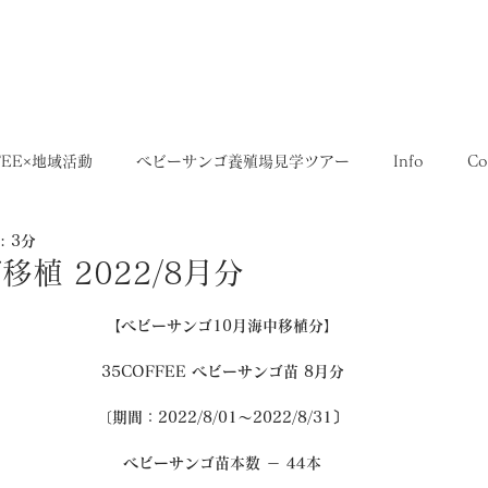
5,400円
OME
SHOP
送料について
FEE×地域活動
ベビーサンゴ養殖場見学ツアー
Info
Co
 3分
35SERIES
店舗
Recruit
レシピ
Media
植 2022/8月分
【ベビーサンゴ10月海中移植分】
35COFFEE ベビーサンゴ苗 8月分
〔期間：2022/8/01～2022/8/31〕
ベビーサンゴ苗本数 － 44本