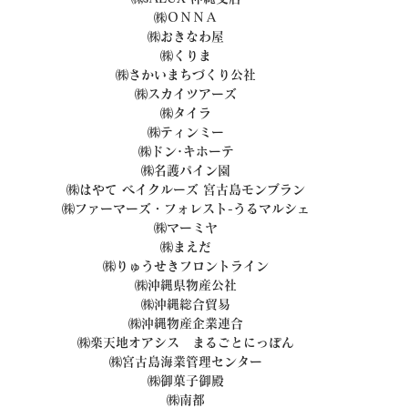
㈱ＯＮＮＡ
㈱おきなわ屋
㈱くりま
㈱さかいまちづくり公社
㈱スカイツアーズ
㈱タイラ
㈱ティンミー
㈱ドン･キホーテ
㈱名護パイン園
㈱はやて ベイクルーズ 宮古島モンブラン
㈱ファーマーズ・フォレスト-うるマルシェ
㈱マーミヤ
㈱まえだ
㈱りゅうせきフロントライン
㈱沖縄県物産公社
㈱沖縄総合貿易
㈱沖縄物産企業連合
㈱楽天地オアシス　まるごとにっぽん
㈱宮古島海業管理センター
㈱御菓子御殿
㈱南都