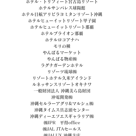
ホテル・トリフィート宮古島リゾート
ホテルサンパレス球陽館
ホテル日航アリビラヨミタンリゾート沖縄
ホテルヒューイットリゾート甲子園
ホテルヒューイットリゾート那覇
ホテルブライオン那覇
ホテルロコアナハ
モリの種
やんばるマーケット
やんばる物産㈱
ラグナガーデンホテル
リゾーツ琉球㈱
リゾートホテル久米アイランド
ルネッサンスリゾートオキナワ
一般財団法人 沖縄美ら島財団
沖電開発㈱
沖縄セルラーアグリ&マルシェ㈱
沖縄タイムス具志頭センター
沖縄ディーエフエスギャラリア㈱
㈱IPR　平得office
㈱JAL JTAセールス
㈱JALUX 沖縄支店