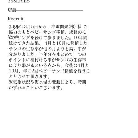
35SERIES
店舗
———————————————–
Recruit
2009年3月5日から、沖電開発(株) 様 ご
レシピ
協力のもとベビーサンゴ移植、成長のモ
Media
ニタリングを続けて参りました。10年間
続けてきた結果、 4月と10月に移植した
サンゴの生存率が他の月よりも高い事が
分かりました。半年分をまとめて一つの
ポイントに植付ける事がサンゴの生存率
により繋がるという点から、今後は4月と
10月、年に2回ベビーサンゴ移植を行うこ
ととさせて頂きます。
※気象状況や海水温の変動により、時期
がずれることがございます。