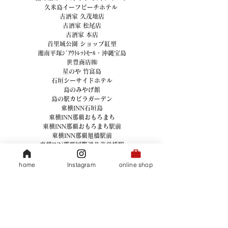
久米島イーフビーチホテル 
古酒家 久茂地店
古酒家 松尾店
古酒家 本店
首里城公園 ショップ紅型
湘南平塚ｼﾞｱｳﾄﾚｯﾄﾓｰﾙ・沖縄宝島
世豊商店㈱
星のや 竹富島
石垣シーサイドホテル
島のみやげ館
島の駅カビラガーデン
東横INN石垣島
東横INN那覇おもろまち
東横INN那覇おもろまち駅前
東横INN那覇旭橋駅前
東横INN那覇国際通り美栄橋駅
那覇東急REIホテル
南の駅やえせ
home
Instagram
online shop
南西観光ホテル
南都物産㈱
南都物産㈱ 沖縄ワールド空港売店
南豊商事
日本くるまえび養殖㈱
美らさんぴん OKINAWA MART 国際通り店
美らさんぴん OKINAWA MART 平和通り店