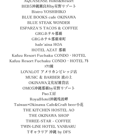
AQUASENSE Hotel&Resort
BEB5沖縄瀬良垣by星野リゾート
Bistro YOSHIHIKO
BLUE BOOKS cafe OKINAWA
BLUE STEAK WONDER
ESPARZA'S TACOS & COFFEE
GRGホテル那覇
GRGホテル那覇東町
hale'aina HOA
HOTEL AZAT 那覇
Kafuu Resort Fuchaku CONDO・HOTEL
Kafuu Resort Fuchaku CONDO・HOTEL ｱﾈ
ｯｸｽ棟
LOVALOT アメリカンビレッジ店
MUSIC ＆ BARBER 波の上
OKINAWA文化屋雑貨店
OMO5沖縄那覇by星野リゾート
Pao工房
RoyalHotel沖縄残波岬
Taiwan×Okinawa Cafe&Craft beer小花
THE KITCHEN HOSTEL AO
THE OKINAWA SHOP
THREE-STAR - COFFEE 
TWIN-LINE HOTEL YANBARU 
Tギャラリア 沖縄 by DFS