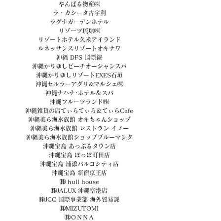
やんばる物産㈱
ラ・カシータ古宇利
ラグナガーデンホテル
リゾーツ琉球㈱
リゾートホテル久米アイランド
ルネッサンスリゾートオキナワ
沖縄 DFS 国際線
沖縄かりゆしビーチオーシャンスパ
沖縄かりゆしリゾートEXES石垣
沖縄セルラーアグリ&マルシェ㈱
沖縄ナハナ･ホテル＆スパ
沖縄フルーツランド㈱
沖縄雑貨の店てぃらてぃら＆てぃらCafe
沖縄美ら海水族館 オキちゃんショップ
沖縄美ら海水族館 レストラン イノー
沖縄美ら海水族館ショップブルーマンタ
沖縄宝島 あっぷるタウン店
沖縄宝島 ぽっぽ町田店
沖縄宝島 浦添パルコシティ店
沖縄宝島 新宿京王店
㈱ hull house
㈱JALUX 沖縄空港店
㈱JCC 国際事業部 海外貿易課
㈱MIZUTOMI
㈱ＯＮＮＡ