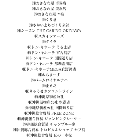
㈱おきなわ屋 市場店
㈱おきなわ屋 美浜店
㈱おきなわ屋 本店
㈱くりま
㈱さかいまちづくり公社
㈱シーズン THE CARINO OKINAWA
㈱スカイツアーズ
㈱タイラ
㈱ドン･キホーテ うるま店
㈱ドン･キホーテ 宮古島店
㈱ドン･キホーテ 国際通り店
㈱ドン･キホーテ 那覇壺川店
㈱ドン･キホーテMEGA宜野湾店
㈱ぬちまーす
㈱パームロイヤルナハ
㈱まえだ
㈱りゅうせきフロントライン
㈱沖縄県物産公社
㈱沖縄県物産公社 空港店
㈱沖縄県物産公社 国際通り店
㈱沖縄総合貿易 FREE ZONE
㈱沖縄総合貿易 ジャンピングシーサー
㈱沖縄総合貿易 チャンプルー家
㈱沖縄総合貿易 トロピカルショップ セブ島
㈱沖縄総合貿易 丘の一本松