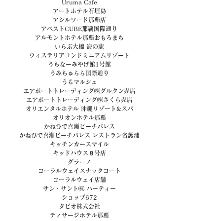
Uruma Cafe
アートホテル石垣島
アシルワード那覇店
アベストCUBE那覇国際通り
アルモントホテル那覇おもろまち
いらぶ大橋 海の駅
ウィステリアコンドミニアムリゾート
うちなーみやげ館1号館
うみちゅらら国際通り
うるマルシェ
エアポートトレーディング㈱グルクン売店
エアポートトレーディング㈱さくら売店
オリエンタルホテル 沖縄リゾート&スパ
オリオンホテル那覇
かねひで喜瀬ビーチパレス
かねひで喜瀬ビーチパレス レストラン名護浦
キッチンカースマイル
キッドハウス８号店
グラーノ
コーラルウェイスナックコート
コーラルウェイ店舗
サン・サント㈱ ハーティー
ショップ672
タビオ株式会社
ティサージホテル那覇