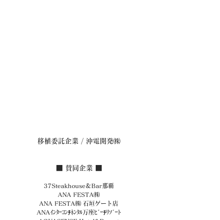
移植委託企業 / 沖電開発㈱
■ 賛同企業 ■
37Steakhouse＆Bar那覇
ANA FESTA㈱
ANA FESTA㈱ 石垣ゲート店
ANAｲﾝﾀｰｺﾝﾁﾈﾝﾀﾙ万座ﾋﾞｰﾁﾘｿﾞｰﾄ