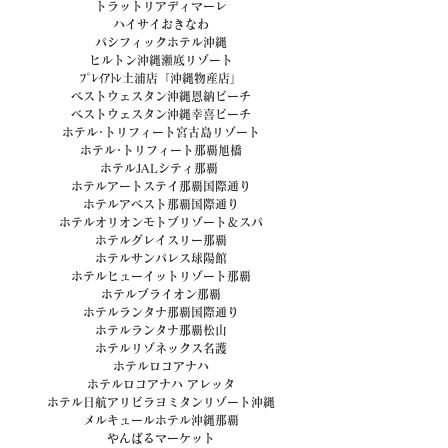
トラットリアディマーレ
ハイサイおきなわ
パシフィックホテル沖縄
ヒルトン沖縄瀬底リゾート
ﾌﾟﾚｲｱﾄﾚ土浦店「沖縄物産店」
ベストウェスタン沖縄恩納ビーチ
ベストウェスタン沖縄幸喜ビーチ
ホテル･トリフィート宮古島リゾート
ホテル･トリフィート那覇旭橋
ホテルJALシティ那覇 
ホテルアートステイ那覇国際通り
ホテルアベスト那覇国際通り
ホテルオリオンモトブリゾート＆スパ
ホテルグレイスリー那覇
ホテルサンパレス球陽館
ホテルヒューイットリゾート那覇
ホテルブライオン那覇
ホテルランタナ那覇国際通り
ホテルランタナ那覇松山
ホテルリゾネックス名護
ホテルロコアナハ
ホテルロコアナハ アレッタ
ホテル日航アリビラヨミタンリゾート沖縄
メルキュールホテル沖縄那覇
やんばるマーケット