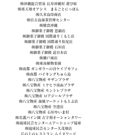
㈱沖縄総合貿易 長寿沖縄村 遊び庭
㈱楽天地オアシス　まるごとにっぽん
㈱久米島印商店
㈱宮古島海業管理センター
㈱健食沖縄
㈱御菓子御殿 恩納店
㈱御菓子御殿 国際通りくもじ店
㈱御菓子御殿 国際通り松尾店
㈱御菓子御殿 石垣店
㈱御菓子御殿 読谷本店
㈱瀬戸商店
㈱東南植物楽園
㈱南都 ガンガラーの谷ケイブカフェ
㈱南都 バイキングちゅら島
㈱八宝物産 サザンプラザ
㈱八宝物産 ミヤヒラ南ぬプラザ
㈱八宝物産 モントレプラザ
㈱八宝物産 ロアジールプラザ
㈱八宝物産 海風マーケットもとぶ店
㈱八宝物産 空港店
㈱八宝物産 石垣やいま村
㈱名護パイン園 古宇利オーシャンタワー
㈱琉球民芸センターエアーショップ琉球
㈱琉球民芸センター久茂地店
丘の上のレストラン ムイヌワージ