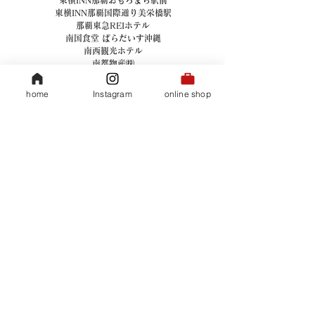
東横INN那覇おもろまち駅前
東横INN那覇国際通り美栄橋駅
那覇東急REIホテル
南国食堂 ぱらだいす沖縄
南西観光ホテル
南都物産㈱
南都物産㈱ 沖縄ワールド空港売店
南豊商事
home
Instagram
online shop
日本くるまえび養殖㈱
美らさんぴん OKINAWA MART 国際通り店
美らさんぴん OKINAWA MART 平和通り店
美らさんぴん OKINAWA MART 牧志店
北九州物販事業者協同組合
㈲うえち
㈲エアフォートサービス
㈲ギフトショップ ハーティー
㈲ことぶき 石垣空港店
㈲ことぶき 那覇空港売店
㈲新垣菓子店
㈲大見商会 Mi-Ja 公設市場横丁店
㈲大見商会 Mi-Ja 国際通り2号店
㈲大見商会 Mi-Ja 国際通り店
㈲大見商会 Mi-Ja 牧志店
㈲土産品店 あさと
㈲富士製菓製パン