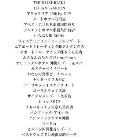
THIRD ISHIGAKI
TOTAN to MOON
Tギャラリア 沖縄 by DFS
アートホテル石垣島
アベストＣＵＢＥ那覇国際通り
アルモントホテル那覇県庁前店
いらぶ大橋 海の駅
ウィステリアコンドミニアムリゾート
エアポートトレーディング㈱グルクン売店
エアポートトレーディング㈱さくら売店
おきなわのひとつ宿 tinto*tinto
オリエンタルホテル 沖縄リゾート&スパ
カヌチャベイリゾート
かねひで喜瀬ビーチパレス
キッドハウス８号店
コーラルウェイスナックコート
コーラルウェイ店舗
サイプレスリゾート久米島
ショップ672
チカバキッチン東京八重洲店
パシフィック･アイナ㈱
パシフィックホテル沖縄
ビードロ
ヒルトン沖縄北谷リゾート
ベストウェスタン沖縄恩納ビーチ