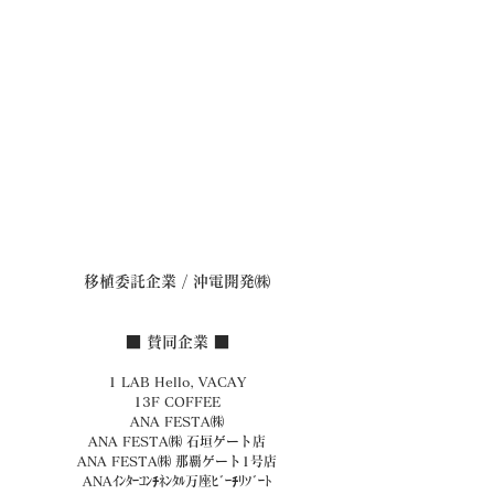
移植委託企業 / 沖電開発㈱
■ 賛同企業 ■
1 LAB Hello, VACAY
13F COFFEE
ANA FESTA㈱
ANA FESTA㈱ 石垣ゲート店
ANA FESTA㈱ 那覇ゲート1号店
ANAｲﾝﾀｰｺﾝﾁﾈﾝﾀﾙ万座ﾋﾞｰﾁﾘｿﾞｰﾄ