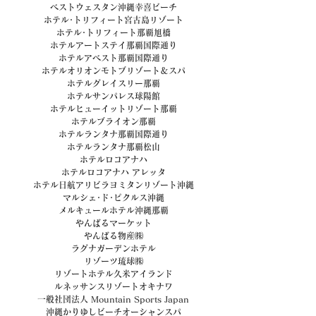
ベストウェスタン沖縄幸喜ビーチ
ホテル･トリフィート宮古島リゾート
ホテル･トリフィート那覇旭橋
ホテルアートステイ那覇国際通り
ホテルアベスト那覇国際通り
ホテルオリオンモトブリゾート＆スパ
ホテルグレイスリー那覇
ホテルサンパレス球陽館
ホテルヒューイットリゾート那覇
ホテルブライオン那覇
ホテルランタナ那覇国際通り
ホテルランタナ那覇松山
ホテルロコアナハ
ホテルロコアナハ アレッタ
ホテル日航アリビラヨミタンリゾート沖縄
マルシェ･ド･ピクルス沖縄
メルキュールホテル沖縄那覇
やんばるマーケット
やんばる物産㈱
ラグナガーデンホテル
リゾーツ琉球㈱
リゾートホテル久米アイランド
ルネッサンスリゾートオキナワ
一般社団法人 Mountain Sports Japan
沖縄かりゆしビーチオーシャンスパ