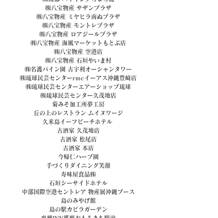
㈱八宝物産 サザンプラザ
㈱八宝物産 ミヤヒラ南ぬプラザ
㈱八宝物産 モントレプラザ
㈱八宝物産 ロアジールプラザ
㈱八宝物産 海風マーケットもとぶ店
㈱八宝物産 空港店
㈱八宝物産 石垣やいま村
㈱名護パイン園 古宇利オーシャンタワー
㈱琉球民芸センターrmcイーアス沖縄豊崎店
㈱琉球民芸センターエアーショップ琉球
㈱琉球民芸センター久茂地店
菊みそ加工所夢工房
丘の上のレストラン ムイヌワージ
久米島イーフビーチホテル 
古酒家 久茂地店
古酒家 松尾店
古酒家 本店
今帰仁ハーブ園
手づくりダイニング笑顔
寿味屋食品㈱
石垣シーサイドホテル
中部国際空港セントレア 物産展沖縄ブース
島のみやげ館
島の駅カビラガーデン