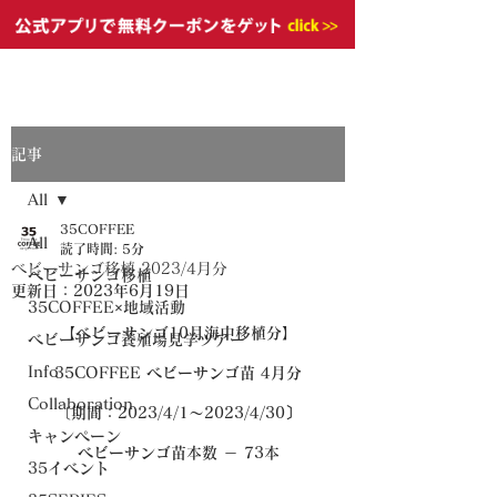
記事
All
35COFFEE
All
読了時間: 5分
ベビーサンゴ移植 2023/4月分
ベビーサンゴ移植
更新日：
2023年6月19日
35COFFEE×地域活動
【ベビーサンゴ10月海中移植分】
ベビーサンゴ養殖場見学ツアー
Info
35COFFEE ベビーサンゴ苗 4月分
Collaboration
〔期間：2023/4/1～2023/4/30〕
キャンペーン
ベビーサンゴ苗本数 － 73本
35イベント