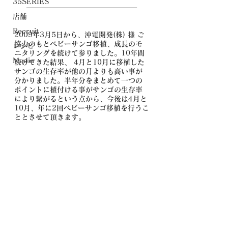
35SERIES
———————————————–
店舗
Recruit
2009年3月5日から、沖電開発(株) 様 ご
協力のもとベビーサンゴ移植、成長のモ
レシピ
ニタリングを続けて参りました。10年間
Media
続けてきた結果、 4月と10月に移植した
サンゴの生存率が他の月よりも高い事が
分かりました。半年分をまとめて一つの
ポイントに植付ける事がサンゴの生存率
により繋がるという点から、今後は4月と
10月、年に2回ベビーサンゴ移植を行うこ
ととさせて頂きます。