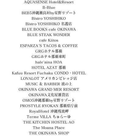
AQUASENSE Hotel&Resort
B-Blue
BEB5沖縄瀬良垣by星野リゾート
Bistro YOSHIHIKO
Bistro YOSHIHIKO 名護店
BLUE BOOKS cafe OKINAWA
BLUE STEAK WONDER
cafe Kiitos
ESPARZA'S TACOS & COFFEE
GRGホテル那覇
GRGホテル那覇東町
hale'aina HOA
HOTEL AZAT 那覇
Kafuu Resort Fuchaku CONDO・HOTEL
LOVALOT アメリカンビレッジ店
MUSIC ＆ BARBER 波の上
OKINAWA GRAND MER RESORT
OKINAWA文化屋雑貨店
OMO5沖縄那覇by星野リゾート
PROSTYLE RYOKAN 那覇県庁前
RoyalHotel 沖縄残波岬
Terme VILLA ちゅらーゆ
THE KITCHEN HOSTEL AO
The Moana Place
THE OKINAWA SHOP