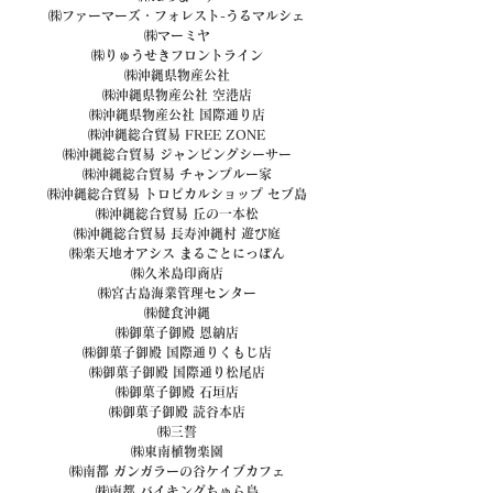
㈱ファーマーズ・フォレスト-うるマルシェ
㈱マーミヤ
㈱りゅうせきフロントライン
㈱沖縄県物産公社
㈱沖縄県物産公社 空港店
㈱沖縄県物産公社 国際通り店
㈱沖縄総合貿易 FREE ZONE
㈱沖縄総合貿易 ジャンピングシーサー
㈱沖縄総合貿易 チャンプルー家
㈱沖縄総合貿易 トロピカルショップ セブ島
㈱沖縄総合貿易 丘の一本松
㈱沖縄総合貿易 長寿沖縄村 遊び庭
㈱楽天地オアシス まるごとにっぽん
㈱久米島印商店
㈱宮古島海業管理センター
㈱健食沖縄
㈱御菓子御殿 恩納店
㈱御菓子御殿 国際通りくもじ店
㈱御菓子御殿 国際通り松尾店
㈱御菓子御殿 石垣店
㈱御菓子御殿 読谷本店
㈱三誓
㈱東南植物楽園
㈱南都 ガンガラーの谷ケイブカフェ
㈱南都 バイキングちゅら島