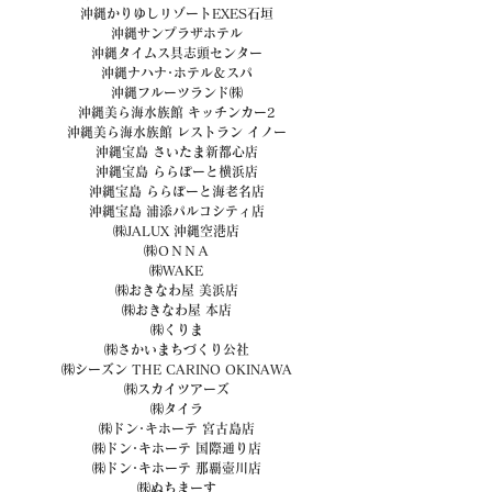
沖縄かりゆしリゾートEXES石垣
沖縄サンプラザホテル
沖縄タイムス具志頭センター
沖縄ナハナ･ホテル＆スパ
沖縄フルーツランド㈱
沖縄美ら海水族館 キッチンカー2
沖縄美ら海水族館 レストラン イノー
沖縄宝島 さいたま新都心店
沖縄宝島 ららぽーと横浜店
沖縄宝島 ららぽーと海老名店
沖縄宝島 浦添パルコシティ店
㈱JALUX 沖縄空港店
㈱ＯＮＮＡ
㈱WAKE
㈱おきなわ屋 美浜店
㈱おきなわ屋 本店
㈱くりま
㈱さかいまちづくり公社
㈱シーズン THE CARINO OKINAWA
㈱スカイツアーズ
㈱タイラ
㈱ドン･キホーテ 宮古島店
㈱ドン･キホーテ 国際通り店
㈱ドン･キホーテ 那覇壺川店
㈱ぬちまーす