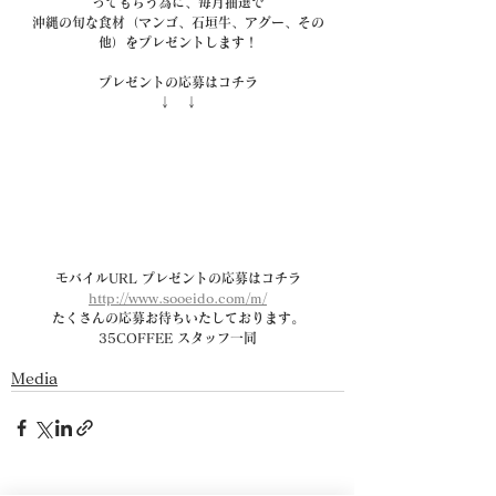
ってもらう為に、毎月抽選で
沖縄の旬な食材（マンゴ、石垣牛、アグー、その
他）をプレゼントします！
プレゼントの応募はコチラ
↓　↓
モバイルURL 
プレゼントの応募はコチラ
http://www.sooeido.com/m/
たくさんの応募お待ちいたしております。
35COFFEE スタッフ一同
Media