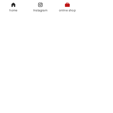
すべて表示
関連記事
home
Instagram
online shop
​会社概要
35ハイビスカスティ
​プライバシーポリシー
【WEB】CityLivingに
コラボレーション
​特定商取引法に基づく表記