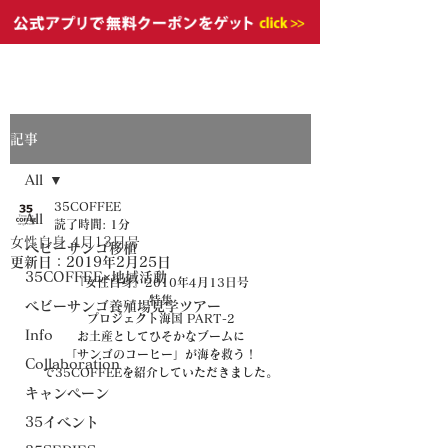
記事
All
35COFFEE
All
読了時間: 1分
女性自身 4月13日号
ベビーサンゴ移植
更新日：
2019年2月25日
35COFFEE×地域活動
『女性自身』2010年4月13日号
特集
ベビーサンゴ養殖場見学ツアー
プロジェクト海国 PART-2
Info
お土産としてひそかなブームに
「サンゴのコーヒー」が海を救う！
Collaboration
で35COFFEEを紹介していただきました。
キャンペーン
35イベント