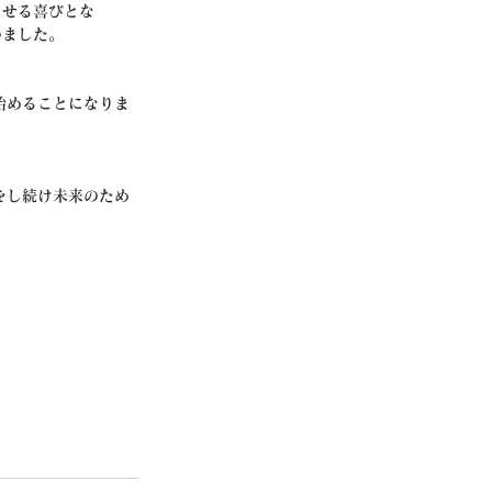
させる喜びとな
いました。
始めることになりま
をし続け未来のため