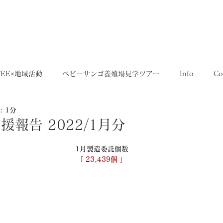
5,400円
OME
SHOP
送料について
FEE×地域活動
ベビーサンゴ養殖場見学ツアー
Info
Co
 1分
35SERIES
店舗
Recruit
レシピ
Media
報告 2022/1月分
1月製造委託個数
『 23,439個 』