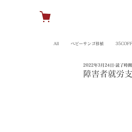
H
All
ベビーサンゴ移植
35COF
2022年3月24日
読了時間:
キャンペーン
35イベント
障害者就労支援