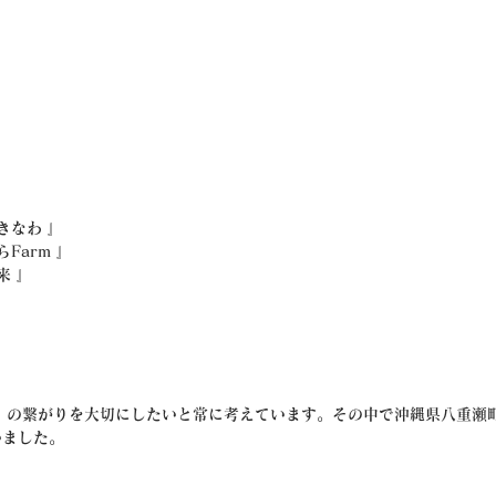
おきなわ 』
らFarm 』
来 』
」の繋がりを大切にしたいと常に考えています。その中で沖縄県八重瀬
いました。