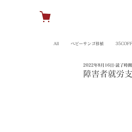
H
All
ベビーサンゴ移植
35COF
2022年8月16日
読了時間:
キャンペーン
35イベント
障害者就労支援