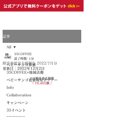
記事
All
35COFFEE
All
読了時間: 1分
障害者就労支援報告 2022/7月分
ベビーサンゴ移植
更新日：
2022年12月2日
35COFFEE×地域活動
7月製造委託個数
ベビーサンゴ養殖場見学ツアー
『 70,405個 』
Info
Collaboration
キャンペーン
35イベント