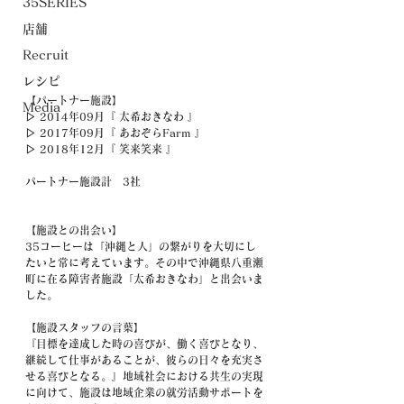
35SERIES
店舗
Recruit
レシピ
【パートナー施設】
Media
▷ 2014年09月『 太希おきなわ 』
▷ 2017年09月『 あおぞらFarm 』
▷ 2018年12月『 笑来笑来 』
パートナー施設計　3社
【施設との出会い】
35コーヒーは「沖縄と人」の繋がりを大切にし
たいと常に考えています。その中で沖縄県八重瀬
町に在る障害者施設「太希おきなわ」と出会いま
した。
【施設スタッフの言葉】
『目標を達成した時の喜びが、働く喜びとなり、
継続して仕事があることが、彼らの日々を充実さ
せる喜びとなる。』地域社会における共生の実現
に向けて、施設は地域企業の就労活動サポートを