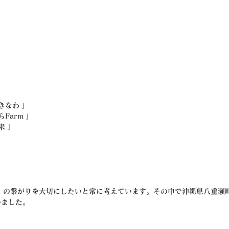
おきなわ 』
らFarm 』
来 』
」の繋がりを大切にしたいと常に考えています。その中で沖縄県八重瀬
いました。