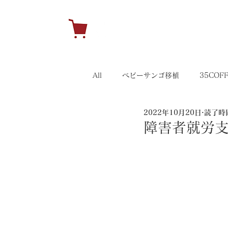
H
All
ベビーサンゴ移植
35COF
2022年10月20日
読了時間
キャンペーン
35イベント
障害者就労支援