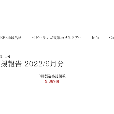
5,400円
OME
SHOP
送料について
FEE×地域活動
ベビーサンゴ養殖場見学ツアー
Info
Co
: 1分
35SERIES
店舗
Recruit
レシピ
Media
報告 2022/9月分
9月製造委託個数
『 9,367個 』