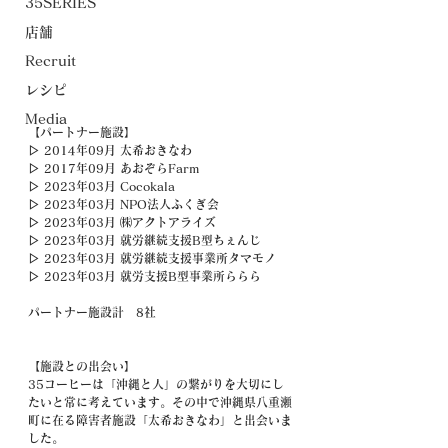
35SERIES
店舗
Recruit
レシピ
Media
【パートナー施設】
▷ 2014年09月 太希おきなわ 
▷ 2017年09月 あおぞらFarm 
▷ 2023年03月 Cocokala 
▷ 2023年03月 NPO法人ふくぎ会
▷ 2023年03月 ㈱アクトアライズ
▷ 2023年03月 就労継続支援B型ちぇんじ
▷ 2023年03月 就労継続支援事業所タマモノ
▷ 2023年03月 就労支援B型事業所ららら
パートナー施設計　8社
【施設との出会い】
35コーヒーは「沖縄と人」の繋がりを大切にし
たいと常に考えています。その中で沖縄県八重瀬
町に在る障害者施設「太希おきなわ」と出会いま
した。