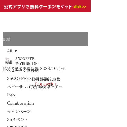
記事
All
35COFFEE
All
読了時間: 1分
障害者就労支援報告 2023/10月分
ベビーサンゴ移植
35COFFEE×地域活動
10月製造委託個数
『 16,090個 』
ベビーサンゴ養殖場見学ツアー
Info
Collaboration
キャンペーン
35イベント