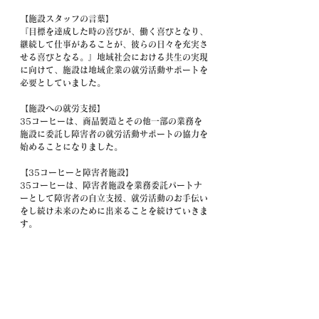
【施設スタッフの言葉】
『目標を達成した時の喜びが、働く喜びとなり、
継続して仕事があることが、彼らの日々を充実さ
せる喜びとなる。』地域社会における共生の実現
に向けて、施設は地域企業の就労活動サポートを
必要としていました。
【施設への就労支援】
35コーヒーは、商品製造とその他一部の業務を
施設に委託し障害者の就労活動サポートの協力を
始めることになりました。
【35コーヒーと障害者施設】
35コーヒーは、障害者施設を業務委託パートナ
ーとして障害者の自立支援、就労活動のお手伝い
をし続け未来のために出来ることを続けていきま
す。