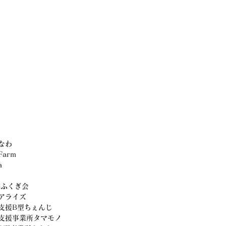
なわ 
arm 
a 
添
法人ふくぎ会
トアライズ
続支援B型ちぇんじ
継続支援事業所タマモノ