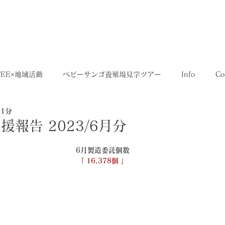
5,400円
OME
SHOP
送料について
FEE×地域活動
ベビーサンゴ養殖場見学ツアー
Info
Co
 1分
35SERIES
店舗
Recruit
レシピ
Media
報告 2023/6月分
6月製造委託個数
『 16,378個 』