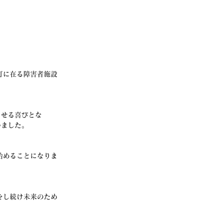
町に在る障害者施設
させる喜びとな
いました。
始めることになりま
をし続け未来のため