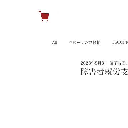
H
All
ベビーサンゴ移植
35COF
2023年8月8日
読了時間:
キャンペーン
35イベント
障害者就労支援