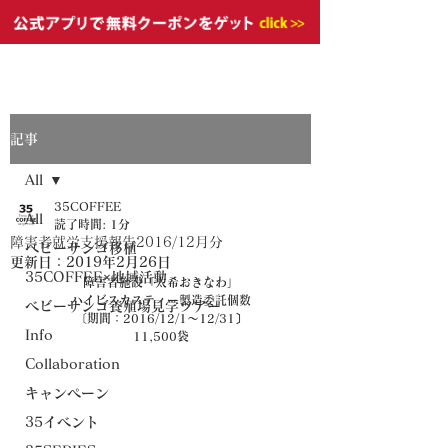
記事
All
35COFFEE
All
読了時間: 1分
障害者就労支援報告2016/12月分
ベビーサンゴ移植
更新日：
2019年2月26日
35COFFEE×地域活動
障害者施設「太希おきなわ」
ハイビスカスティー製造委託個数
ベビーサンゴ養殖場見学ツアー
〔期間：2016/12/1～12/31〕
Info
11,500袋
Collaboration
キャンペーン
35イベント