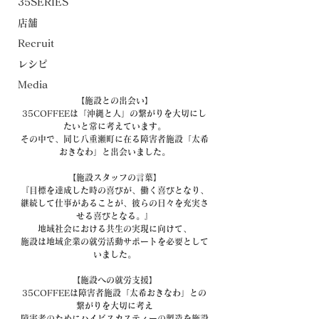
35SERIES
店舗
Recruit
レシピ
Media
【施設との出会い】
35COFFEEは「沖縄と人」の繋がりを大切にし
たいと常に考えています。
その中で、同じ八重瀬町に在る障害者施設「太希
おきなわ」と出会いました。
【施設スタッフの言葉】
『目標を達成した時の喜びが、働く喜びとなり、
継続して仕事があることが、彼らの日々を充実さ
せる喜びとなる。』
地域社会における共生の実現に向けて、
施設は地域企業の就労活動サポートを必要として
いました。
【施設への就労支援】
35COFFEEは障害者施設「太希おきなわ」との
繋がりを大切に考え
障害者のためにハイビスカスティーの製造を施設