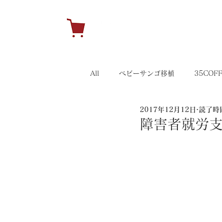
H
All
ベビーサンゴ移植
35COF
2017年12月12日
読了時間
キャンペーン
35イベント
障害者就労支援