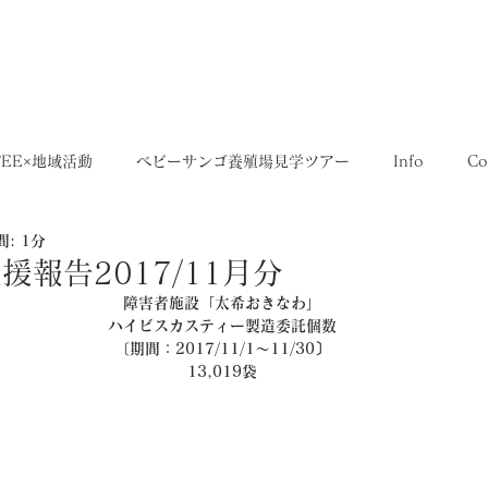
5,400円
OME
SHOP
送料について
FEE×地域活動
ベビーサンゴ養殖場見学ツアー
Info
Co
: 1分
35SERIES
店舗
Recruit
レシピ
Media
報告2017/11月分
障害者施設「太希おきなわ」
ハイビスカスティー製造委託個数
〔期間：2017/11/1～11/30〕
13,019袋