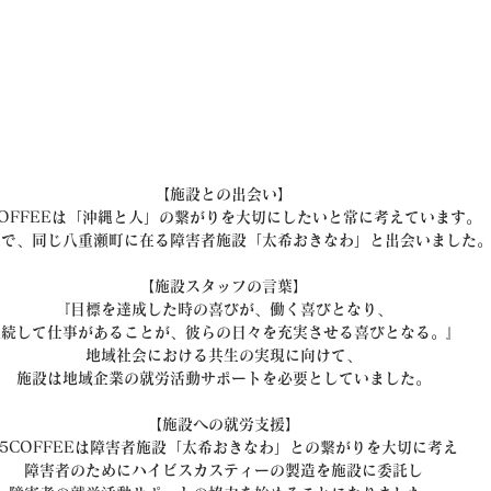
【施設との出会い】
COFFEEは「沖縄と人」の繋がりを大切にしたいと常に考えています。
中で、同じ八重瀬町に在る障害者施設「太希おきなわ」と出会いました
【施設スタッフの言葉】
『目標を達成した時の喜びが、働く喜びとなり、
継続して仕事があることが、彼らの日々を充実させる喜びとなる。』
地域社会における共生の実現に向けて、
施設は地域企業の就労活動サポートを必要としていました。
【施設への就労支援】
35COFFEEは障害者施設「太希おきなわ」との繋がりを大切に考え
障害者のためにハイビスカスティーの製造を施設に委託し