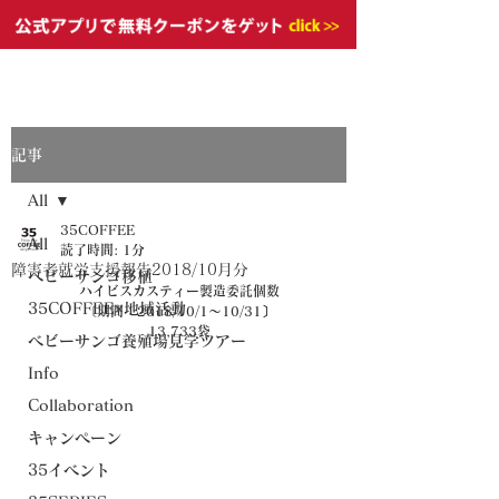
記事
All
35COFFEE
All
読了時間: 1分
障害者就労支援報告2018/10月分
ベビーサンゴ移植
ハイビスカスティー製造委託個数
35COFFEE×地域活動
〔期間：2018/10/1～10/31〕
13,733袋
ベビーサンゴ養殖場見学ツアー
Info
Collaboration
キャンペーン
35イベント