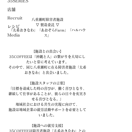
35SERIES
店舗
Recruit
八重瀬町障害者施設
▽ 製造委託 ▽
レシピ
「太希おきなわ」「あおぞらFarm」「ハルハウ
Media
ス」
【施設との出会い】
35COFFEEは「沖縄と人」の繋がりを大切にし
たいと常に考えています。
その中で、同じ八重瀬町に在る障害者施設「太希
おきなわ」と出会いました。
【施設スタッフの言葉】
『目標を達成した時の喜びが、働く喜びとなり、
継続して仕事があることが、彼らの日々を充実さ
せる喜びとなる。』
地域社会における共生の実現に向けて、
施設は地域企業の就労活動サポートを必要として
いました。
【施設への就労支援】
35COFFEEは障害者施設「太希おきなわ」との