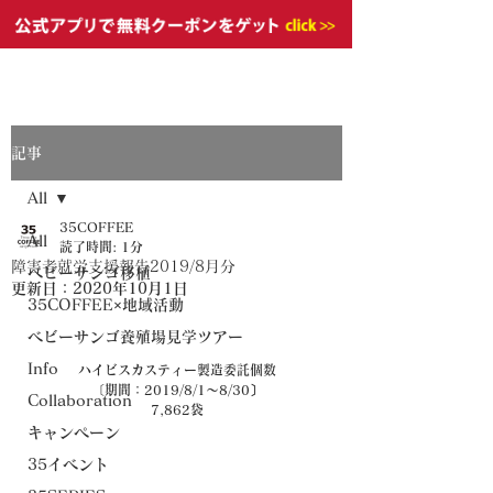
記事
All
35COFFEE
All
読了時間: 1分
障害者就労支援報告2019/8月分
ベビーサンゴ移植
更新日：
2020年10月1日
35COFFEE×地域活動
ベビーサンゴ養殖場見学ツアー
Info
ハイビスカスティー製造委託個数
〔期間：2019/8/1～8/30〕
Collaboration
7,862袋
キャンペーン
35イベント