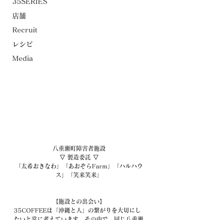
35SERIES
店舗
Recruit
レシピ
Media
八重瀬町障害者施設
▽ 製造委託 ▽
「太希おきなわ」「あおぞらFarm」「ハルハウ
ス」「笑来笑来」
【施設との出会い】
35COFFEEは「沖縄と人」の繋がりを大切にし
たいと常に考えています。その中で、同じ八重瀬