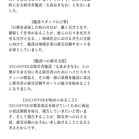
町に在る障害者施設「太希おきなわ」と出会いま
した。
【施設スタッフの言葉】
『目標を達成した時の喜びが、働く喜びとなり、
継続して仕事があることが、彼らの日々を充実さ
せる喜びとなる。』地域社会における共生の実現
に向けて、施設は地域企業の就労活動サポートを
必要としていました。
【施設への就労支援】
35COFFEEは障害者施設「太希おきなわ」との
繋がりを大切に考え障害者のためにハイビスカス
ティーの製造と、その他一部の業務を施設に委託
し障害者の就労活動サポートの協力を始めること
になりました。
【35COFFEEが始められること】
35COFFEEは製造委託を続けていくために商品
の委託個数を毎月、報告していきたいと思いま
す。そして報告することが、障害者への自立支
援、就労活動のお手伝いをし続けることになると
考えたからです。