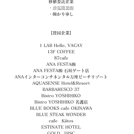
移植委託企業
・
沖電開発㈱
・㈱
かりゆし
【賛同企業】
1 LAB Hello, VACAY
13F COFFEE
87cafe
ANA FESTA㈱
ANA FESTA㈱ 石垣ゲート店
ANAインターコンチネンタル万座ビーチリゾート
AQUASENSE Hotel&Resort
BARBARESCO 37
Bistro YOSHIHIKO
Bistro YOSHIHIKO 名護店
BLUE BOOKS cafe OKINAWA
BLUE STEAK WONDER
cafe　Kiitos
ESTINATE HOTEL
GOLD　DISC