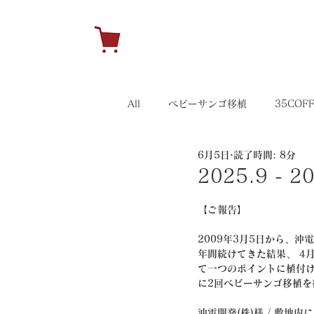
H
All
ベビーサンゴ移植
35COF
6月5日
読了時間: 8分
キャンペーン
35イベント
2025.9 -
【ご報告】
2009年3月5日から、沖
年間続けてきた結果、 4
て一つのポイントに植付け
に2回ベビーサンゴ移植を
沖電開発(株)様 / 敷