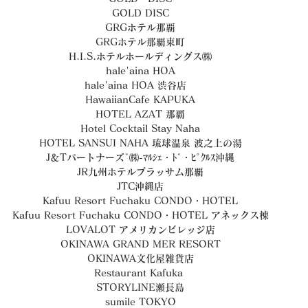
GOLD DISC
GRGホテル那覇
GRGホテル那覇東町
H.I.S.ホテルホールディングス㈱
hale'aina HOA
hale'aina HOA 渋谷店　
HawaiianCafe KAPUKA
HOTEL AZAT 那覇
Hotel Cocktail Stay Naha
HOTEL SANSUI NAHA 琉球温泉 波之上の湯
J＆Tパートナーズﾞ㈱-ﾏﾙｼｪ・ﾄﾞ・ﾋﾟｸﾙｽ沖縄
JR九州ホテルブラッサム那覇
JTC沖縄店
Kafuu Resort Fuchaku CONDO・HOTEL
Kafuu Resort Fuchaku CONDO・HOTEL アネックス棟
LOVALOT アメリカンビレッジ店
OKINAWA GRAND MER RESORT
OKINAWA文化屋雑貨店
Restaurant Kafuka 
STORYLINE瀬長島
sumile TOKYO