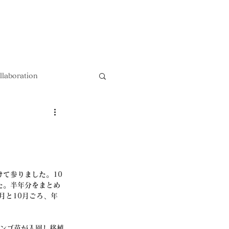
以上送料無料 !!
llaboration
けて参りました。10
た。半年分をまとめ
月と10月ごろ、年
サンゴ苗が入園し移植