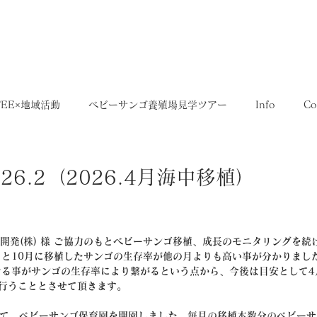
5,400円
OME
SHOP
送料について
FEE×地域活動
ベビーサンゴ養殖場見学ツアー
Info
Co
35SERIES
店舗
Recruit
レシピ
Media
 2026.2（2026.4月海中移植）
電開発(株) 様 ご協力のもとベビーサンゴ移植、成長のモニタリングを続
月と10月に移植したサンゴの生存率が他の月よりも高い事が分かりまし
る事がサンゴの生存率により繋がるという点から、今後は目安として4
行うこととさせて頂きます。
地内にて、ベビーサンゴ保育園を開園しました。毎月の移植本数分のベビー