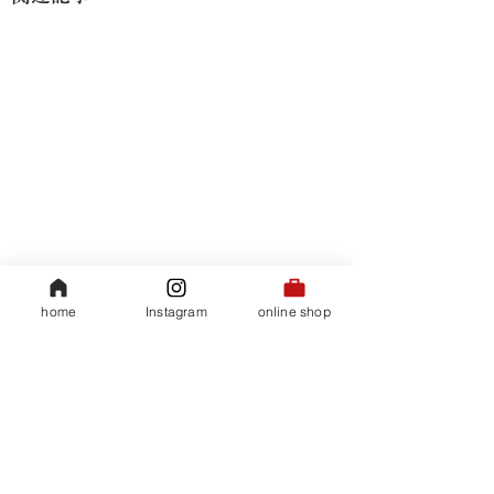
home
Instagram
online shop
​会社概要
35 SALE
35 SALE
35ハイビスカスティ
​プライバシーポリシー
​特定商取引法に基づく表記