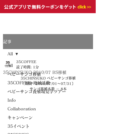
記事
All
35COFFEE
All
読了時間: 1分
35CHINSUKO 2010/07 BS移植
ベビーサンゴ移植
35CHINSUKO ベビーサンゴ移植
35COFFEE×地域活動
〔期間：2010/07/01～07/31〕
サンゴ移植本数 － 8本
ベビーサンゴ養殖場見学ツアー
Info
Collaboration
キャンペーン
35イベント