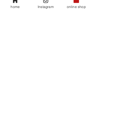
home
Instagram
online shop
​会社概要
35ハイビスカスティ
​プライバシーポリシー
ベビーサンゴ移植
障害者就労支援
​特定商取引法に基づく表記
本社 MAIL : info@sooeido.com
2026/3月分
2026/5月分
通販 MAIL : info@35coffee.com
TEL :
0120-70-8930
(月〜金 / 9:00-17:00)
※【携帯電話のキャリアメールからのお問合せの
方】初期設定でPCからのメールを受信拒否している
場合がございますので、ご確認お願い致します。