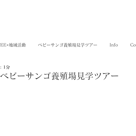
5,400円
OME
SHOP
送料について
FEE×地域活動
ベビーサンゴ養殖場見学ツアー
Info
Co
 1分
35SERIES
店舗
Recruit
レシピ
Media
EE ベビーサンゴ養殖場見学ツアー