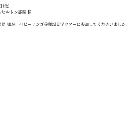
(金)
yヒルトン那覇 様
那覇 様が、ベビーサンゴ養殖場見学ツアーに参加してくださいました。