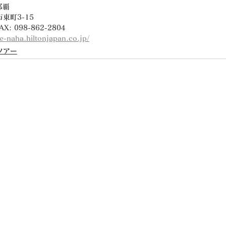
那覇
市東町3-15
AX: 098-862-2804
ee-naha.hiltonjapan.co.jp/
ツアー