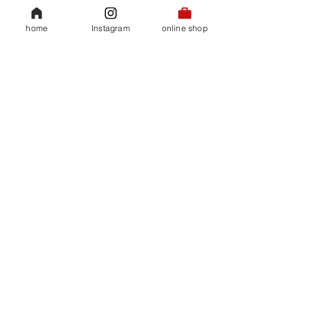
〒900-0013 沖縄県 那覇市 牧志1-3-70
TEL：098-866-2580
FAX：
098-867-8491
home
Instagram
online shop
WEB：
https://www.naha.jalcity.co.jp/
ベビーサンゴ養殖場見学ツアー
すべて表示
関連記事