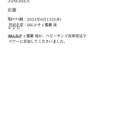
35SERIES
店舗
Recruit
日　　付：2024年6月13日(木)
賛同企業：
JALシティ那覇
 様
レシピ
JALシティ那覇
 様が、ベビーサンゴ養殖場見学
Media
ツアーに参加してくださいました。