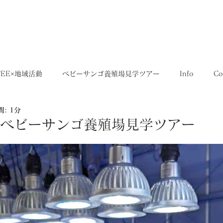
5,400円
OME
SHOP
送料について
FEE×地域活動
ベビーサンゴ養殖場見学ツアー
Info
Co
: 1分
35SERIES
店舗
Recruit
レシピ
Media
EE ベビーサンゴ養殖場見学ツアー