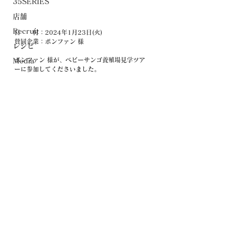
35SERIES
店舗
Recruit
日　　付：2024年1月23日(火)
賛同企業：ボンファン 様
レシピ
ボンファン 様が、ベビーサンゴ養殖場見学ツア
Media
ーに参加してくださいました。