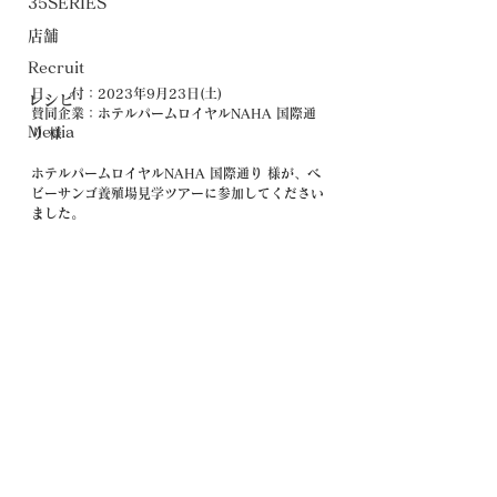
35SERIES
店舗
Recruit
日　　付：2023年9月23日(土)
レシピ
賛同企業：ホテルパームロイヤルNAHA 国際通
Media
り 様
ホテルパームロイヤルNAHA 国際通り 様が、ベ
ビーサンゴ養殖場見学ツアーに参加してください
ました。