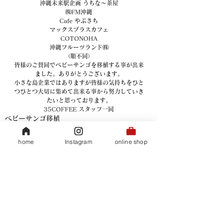
沖縄未来駅企画 うちな～茶屋
㈱FM沖縄
Cafe やぶさち
マックスプラスカフェ
COTONOHA
沖縄フルーツランド㈱
（順不同）
皆様のご賛同でベビーサンゴを移植する事が出来
ました。ありがとうございます。
小さな島企業ではありますが皆様の気持ちをひと
つひとつ大切に集めて出来る事から努力していき
たいと思っております。
35COFFEE スタッフ一同
ベビーサンゴ移植
home
Instagram
online shop
すべて表示
関連記事