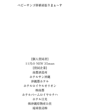
ベビーサンゴ移植頑張りまぁ～す
【個人賛同者】
11月の NEW 35man
【賛同企業】
南都酒造所
ホテルサン沖縄
沖縄都ホテル
ホテルロイヤルオリオン
㈱南都
ホテルパームロイヤルナハ
ホテル日光
㈱沖縄県物産公社
琉球放送㈱