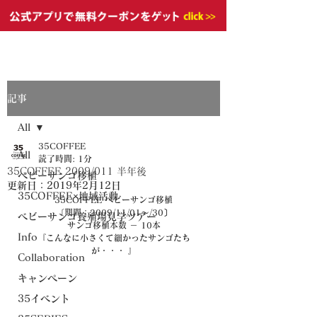
記事
All
35COFFEE
All
読了時間: 1分
35COFFEE 2009/011 半年後
ベビーサンゴ移植
更新日：
2019年2月12日
35COFFEE×地域活動
35COFFEE ベビーサンゴ移植
〔期間：2009/11/01～/30〕
ベビーサンゴ養殖場見学ツアー
サンゴ移植本数 － 10本
Info
『こんなに小さくて細かったサンゴたち
が・・・ 』
Collaboration
キャンペーン
35イベント