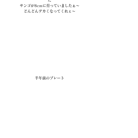
サンゴが8cmに育っていましたぁ～
どんどんデカくなってくれぇ～
半年前のプレート