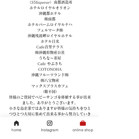
（35liqueur）南都酒造所
ホテルロイヤルオリオン
沖縄都ホテル
㈱南都
ホテルパームロイヤルナハ
フェルマータ㈱
沖縄残波岬ロイヤルホテル
ホテル日光
Cafe首里テラス
㈱沖縄県物産公社
うちな～茶屋
Cafe やぶさち
COTONOHA
沖縄フルーツランド㈱
㈱八宝物産
マックスプラスカフェ
（順不同）
皆様のご賛同でベビーサンゴを移植する事が出来
ました。ありがとうございます。
小さな島企業ではありますが皆様の気持ちをひと
つひとつ大切に集めて出来る事から努力していき
たいと思っております。
35COFFEE スタッフ一同
home
Instagram
online shop
ベビーサンゴ移植