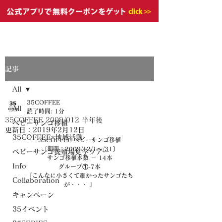
記事
All
35COFFEE
All
読了時間: 1分
35COFFEE 2009/012 半年後
ベビーサンゴ移植
更新日：
2019年2月12日
35COFFEE×地域活動
35COFFEE ベビーサンゴ移植
〔期間：2009/12/1～/31〕
ベビーサンゴ養殖場見学ツアー
サンゴ移植本数 － 14本
Info
グループ①-7本
『こんなに小さくて細かったサンゴたち
Collaboration
が・・・ 』
キャンペーン
35イベント