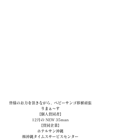
皆様のお力を頂きながら、ベビーサンゴ移植頑張
りまぁ～す
【個人賛同者】
12月の NEW 35man
【賛同企業】
ホテルサン沖縄
㈱沖縄タイムスサービスセンター