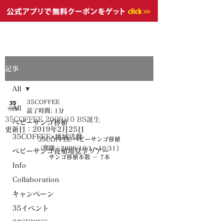
記事
All
35COFFEE
All
読了時間: 1分
35COFFEE 2009/10 BS誕生
ベビーサンゴ移植
更新日：
2019年2月25日
35COFFEE×地域活動
35COFFEE ベビーサンゴ移植
〔期間：2009/10/1～10/31〕
ベビーサンゴ養殖場見学ツアー
サンゴ移植本数 － 7本
Info
Collaboration
キャンペーン
35イベント