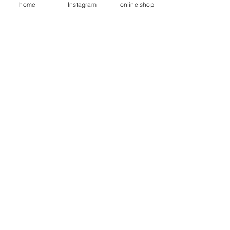
home
Instagram
online shop
35COFFEE スタッフ一同
ベビーサンゴ移植
すべて表示
関連記事