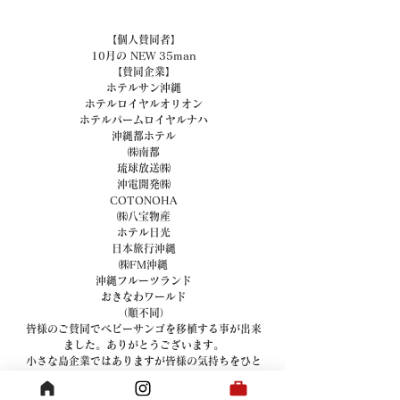
【個人賛同者】
10月の NEW 35man
【賛同企業】
ホテルサン沖縄
ホテルロイヤルオリオン
ホテルパームロイヤルナハ
沖縄都ホテル
㈱南都
琉球放送㈱
沖電開発㈱
COTONOHA
㈱八宝物産
ホテル日光
日本旅行沖縄
㈱FM沖縄
沖縄フルーツランド
おきなわワールド
（順不同）
皆様のご賛同でベビーサンゴを移植する事が出来
ました。ありがとうございます。
小さな島企業ではありますが皆様の気持ちをひと
つひとつ大切に集めて出来る事から努力していき
たいと思っております。