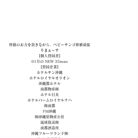
皆様のお力を頂きながら、ベビーサンゴ移植頑張
りまぁ～す
【個人賛同者】
01月の NEW 35man
【賛同企業】
ホテルサン沖縄
ホテルロイヤルオリオン
沖縄都ホテル
南都物産㈱
ホテル日光
ホテルパームロイヤルナハ
㈱南都
FM沖縄
㈱沖縄県物産公社
琉球放送㈱
南都酒造所
沖縄フルーツランド㈱