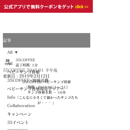
記事
All
35COFFEE
All
読了時間: 1分
35COFFEE 2010/01 半年後
ベビーサンゴ移植
更新日：
2019年2月12日
35COFFEE×地域活動
35COFFEE ベビーサンゴ移植
〔期間：2010/01/1～/31〕
ベビーサンゴ養殖場見学ツアー
サンゴ移植本数 － 10本
Info
『こんなに小さくて細かったサンゴたち
が・・・ 』
Collaboration
キャンペーン
35イベント