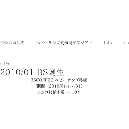
5,400円
OME
SHOP
送料について
FEE×地域活動
ベビーサンゴ養殖場見学ツアー
Info
Co
 1分
35SERIES
店舗
Recruit
レシピ
Media
 2010/01 BS誕生
35COFFEE ベビーサンゴ移植
〔期間：2010/01/1～/31〕
サンゴ移植本数 － 10本