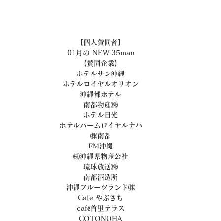
【個人賛同者】
01月の NEW 35man
【賛同企業】
ホテルサン沖縄
ホテルロイヤルオリオン
沖縄都ホテル
南都物産㈱
ホテル日光
ホテルパームロイヤルナハ
㈱南都
FM沖縄
㈱沖縄県物産公社
琉球放送㈱
南都酒造所
沖縄フルーツランド㈱
Cafe やぶさち
café首里テラス
COTONOHA