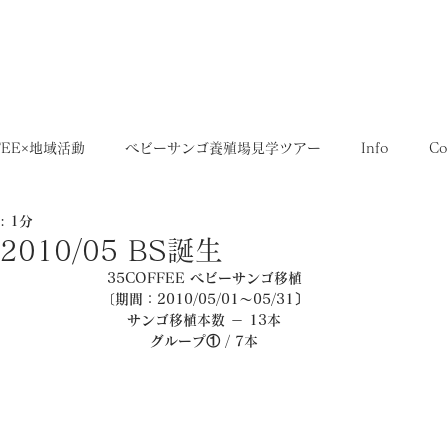
5,400円
OME
SHOP
送料について
FEE×地域活動
ベビーサンゴ養殖場見学ツアー
Info
Co
 1分
35SERIES
店舗
Recruit
レシピ
Media
 2010/05 BS誕生
35COFFEE ベビーサンゴ移植
〔期間：2010/05/01～05/31〕
サンゴ移植本数 － 13本
グループ① / 7本