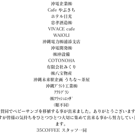
沖電企業㈱
Cafe やぶさち
ホテル日光
忠孝酒造㈱
VIVACE cafe
WAIOLI
沖縄電力㈱浦添支店
沖電開発㈱
㈱沖設備
COTONOHA
有限会社みくり
㈱八宝物産
沖縄未来駅企画 うちな～茶屋
沖縄ﾌﾟﾗﾝﾄ工業㈱
ｱｸﾄﾌﾟﾗﾝ
㈱ﾌﾗｯｼｭｴｯﾁﾞ
（順不同）
ご賛同でベビーサンゴを移植する事が出来ました。ありがとうございま
すが皆様の気持ちをひとつひとつ大切に集めて出来る事から努力してい
ます。
35COFFEE スタッフ一同