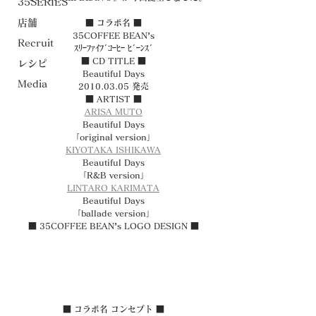
35SERIES
店舗
■ コラボ名 ■
35COFFEE BEAN’s
Recruit
ｽﾘｰﾌｧｲﾌﾞｺｰﾋｰ ﾋﾞｰﾝｽﾞ
■ CD TITLE ■
レシピ
Beautiful Days
Media
2010.03.05 発売
■ ARTIST ■
ARISA MUTO
Beautiful Days
「original version」
KIYOTAKA ISHIKAWA
Beautiful Days
「R&B version」
LINTARO KARIMATA
Beautiful Days
「ballade version」
■ 35COFFEE BEAN’s LOGO DESIGN ■
■ コラボ名 コンセプト ■