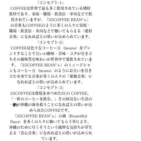
「コンセプト-1」
COFFEEは世界で最も多く飲用されている嗜好
飲料であり、家庭・職場・飲食店・車内などで飲
用されていますが、『35COFFEE BEAN’ｓ』
の音楽もCOFFEEのように多くの人々に家庭・
職場・飲食店・車内などで聴いてもらえる「愛好
音楽」になれればとの思いが込められています。
「コンセプト-2」
COFFEEは色々なコーヒー豆（beans）をブレ
ンドすることで互いの酸味・苦味・コクが引き立
ちその風味豊な味わいが世界中で愛飲されていま
す。『35COFFEE BEAN’ｓ』のミュージシャ
ンもコーヒー豆（beans）のようにお互いを引き
立たせ奏でる音楽が多くの人々の「愛聴音楽」に
なれればとの思いが込められています。
「コンセプト-3」
35COFFEEは環境をみつめたECO COFFEE。
「一杯のコーヒーを飲む。」その何気ない生活の
一齣が沖縄の海を救うことになればとの思いが込
められたCOFFEEです。
『35COFFEE BEAN’ｓ』の曲（Beautiful 
Days）を多くの人々に聴いてもらう事により、
沖縄のために尽くそうという純粋な気持ちが芽生
える「真心音楽」になれればとの思いが込められ
ています。