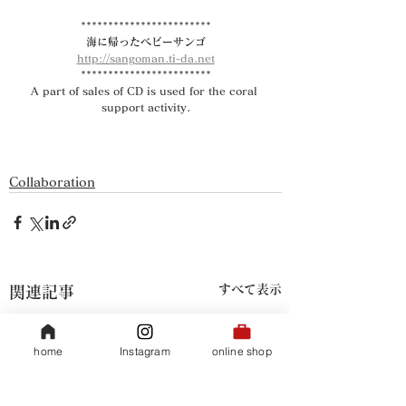
************************
海に帰ったベビーサンゴ
http://sangoman.ti-da.net
************************
A part of sales of CD is used for the coral 
support activity.
Collaboration
すべて表示
関連記事
home
Instagram
online shop