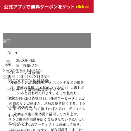
記事
All
35COFFEE
All
読了時間: 2分
35COFFEE BEAN’s
ベビーサンゴ移植
更新日：
2019年2月25日
35COFFEE×地域活動
沖縄のサンゴは温暖化やオニヒトデなどの影響
で、絶滅の危機（10年前の10分の1）に瀕して
ベビーサンゴ養殖場見学ツアー
いると言われています。そこで私たち
Info
35COFFEEは皆様の1日1杯のコーヒータイムが
沖縄のサンゴ礁また、地球環境を良くする、1つ
Collaboration
のキッカケになって頂ければと思い、売上3.5%
をサンゴ礁再生活動に活用しております。
キャンペーン
サンゴ礁再生活動を広く普及させていきたいとい
35イベント
う思いに3人のアーティストに賛同して頂き、
『35COFFEE BEAN’s 』が今回誕生しました。