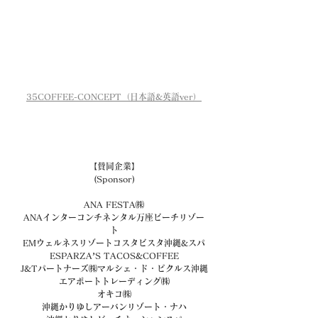
35COFFEE-CONCEPT（日本語&英語ver）
【賛同企業】
(Sponsor)
ANA FESTA㈱
ANAインターコンチネンタル万座ビーチリゾー
ト
EMウェルネスリゾートコスタビスタ沖縄&スパ
ESPARZA’S TACOS&COFFEE
J&Tパートナーズ㈱マルシェ・ド・ピクルス沖縄
エアポートトレーディング㈱
オキコ㈱
沖縄かりゆしアーバンリゾート・ナハ