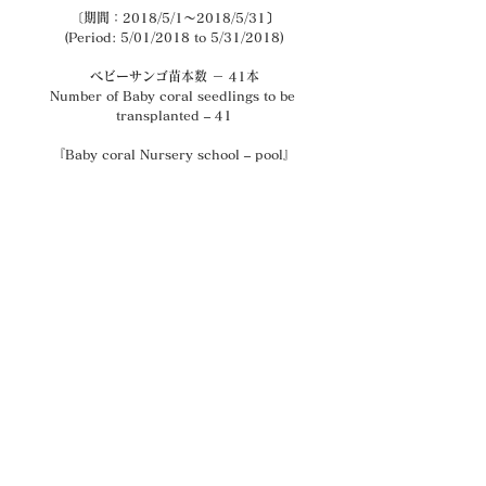
〔期間：2018/5/1～2018/5/31〕
(Period: 5/01/2018 to 5/31/2018)
ベビーサンゴ苗本数 － 41本
Number of Baby coral seedlings to be 
transplanted – 41
『Baby coral Nursery school – pool』