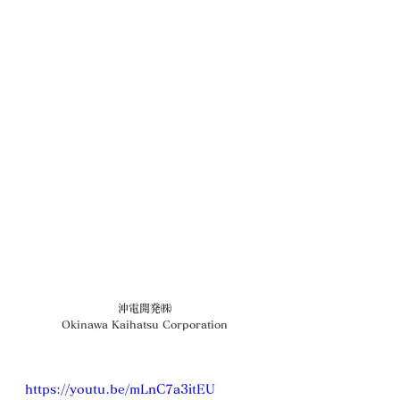
 沖電開発㈱
 Okinawa Kaihatsu Corporation
https://youtu.be/mLnC7a3itEU