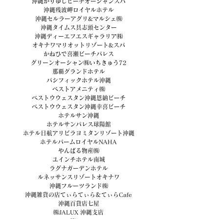
沖縄かりゆしビーチオーシャンスパ
沖縄残波岬ロイヤルホテル
沖縄セルラーアグリ&マルシェ㈱
沖縄タイムス具志頭センター
沖縄ディーエフエスギャラリア㈱
オキナワマリオットリゾート&スパ
かねひで喜瀬ビーチパレス
グリーンオーシャン㈱いちきゅう72
那覇グランドホテル
パシフィックホテル沖縄
ベストアメニティ㈱
ベストウウェスタン沖縄恩納ビーチ
ベストウウェスタン沖縄幸喜ビーチ
ホテルサン沖縄
ホテルサンパレス球陽館
ホテル日航アリビラヨミタンリゾート沖縄
ホテルパームロイヤルNAHA
やんばる物産㈱
ユインチホテル南城
ラグナガーデンホテル
ルネッサンスリゾートオキナワ
沖縄フルーツランド㈱
沖縄雑貨の店てぃらてぃら＆てぃらCafe
沖縄百貨店七屋
㈱JALUX 沖縄支店