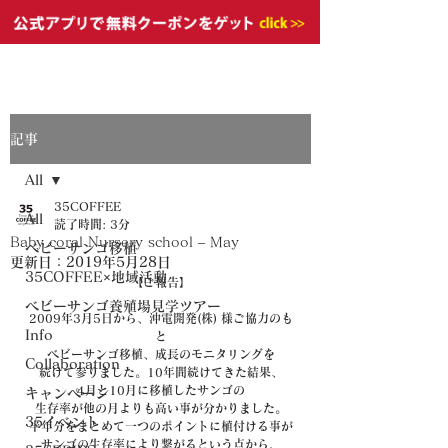
記事
All
35COFFEE
All
読了時間: 3分
Baby coral Nursery school – May
ベビーサンゴ移植
更新日：
2019年5月28日
35COFFEE×地域活動
【ご報告】
ベビーサンゴ養殖場見学ツアー
2009年3月5日から、沖電開発(株) 様ご協力のも
Info
と
ベビーサンゴ移植、成長のモニタリングを
Collaboration
続けて参りました。10年間続けてきた結果、
4月と10月に移植したサンゴの
キャンペーン
生存率が他の月よりも高い事が分かりました。
35イベント
半年分をまとめて一つのポイントに植付ける事が
サンゴの生存率により繋がるという点から、