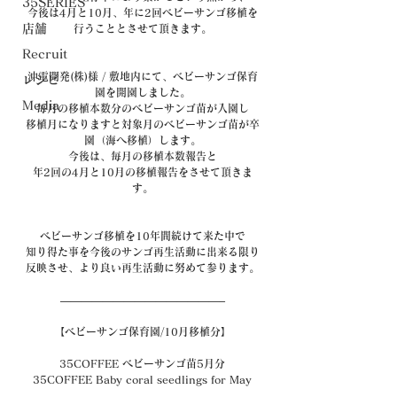
35SERIES
今後は4月と10月、年に2回ベビーサンゴ移植を
店舗
行うこととさせて頂きます。
Recruit
沖電開発(株)様 / 敷地内にて、ベビーサンゴ保育
レシピ
園を開園しました。
Media
毎月の移植本数分のベビーサンゴ苗が入園し
移植月になりますと対象月のベビーサンゴ苗が卒
園（海へ移植）します。
今後は、毎月の移植本数報告と
年2回の4月と10月の移植報告をさせて頂きま
す。
ベビーサンゴ移植を10年間続けて来た中で
知り得た事を今後のサンゴ再生活動に出来る限り
反映させ、より良い再生活動に努めて参ります。
———————————————–
【ベビーサンゴ保育園/10月移植分】
35COFFEE ベビーサンゴ苗5月分
35COFFEE Baby coral seedlings for May