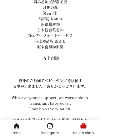
菊みそ加工所夢工房
月桃の森
笑en(同)
島厨房 Kafuu
南都物産㈱
日本総合整美㈱
㈲エアーフォートサービス
㈲土産品店 あさと
㈲東南植物楽園
（五十音順）
皆様のご賛同でベビーサンゴを移植す
る事が出来ました。ありがとうございます。
With everyones support, we were able to 
transplant baby coral.
Thank you very much.
小さな島企業ではありますが皆様の気持ちを
ひとつひとつ大切に集めて出来る事から
努力していきたいと思っております。
home
Instagram
online shop
35COFFEE スタッフ一同