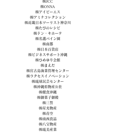
㈱JCC
㈱ONNA
㈱アイピーエス
㈱アミナコレクション
㈱近畿日本ツーリスト神奈川
㈱たびのレシピ
㈱ドン・キホーテ
㈱名護パイン園
㈱南都
㈱日本百貨店
㈱ビジネスサポート沖縄
㈱ひめゆり会館
㈱まえだ
㈱宮古島海業管理センター
㈱ラクセスイノベーション
㈱琉球民芸センター
㈱沖縄県物産公社
㈱健食沖縄
㈱御菓子御殿
㈱三誓
㈱星光物産
㈱青空
㈱南西食品
㈱八宝物産
㈱琉美産業