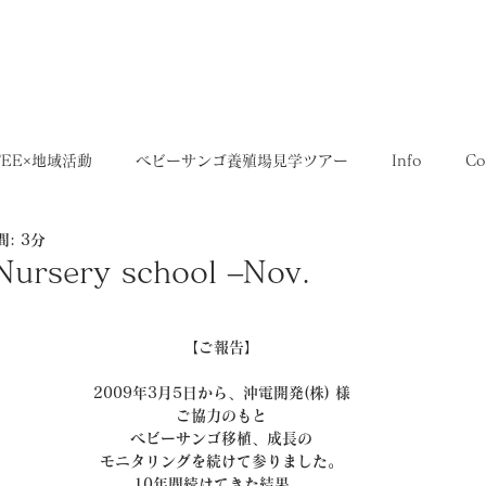
5,400円
OME
SHOP
送料について
FEE×地域活動
ベビーサンゴ養殖場見学ツアー
Info
Co
: 3分
35SERIES
店舗
Recruit
レシピ
Media
Nursery school –Nov.
【ご報告】
2009年3月5日から、沖電開発(株) 様
ご協力のもと
ベビーサンゴ移植、成長の
モニタリングを続けて参りました。
10年間続けてきた結果、 