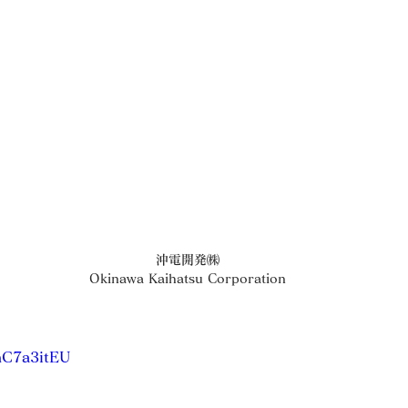
 沖電開発㈱
 Okinawa Kaihatsu Corporation
nC7a3itEU