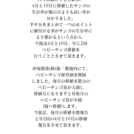
4月と10月に移植したサンゴの
生存率が他の月よりも高い事が
分かりました。
半年分をまとめて一つのポイント
に植付ける事がサンゴの生存率に
より繋がるという点から、
今後は4月と10月、年に2回
ベビーサンゴ移植を
行うこととさせて頂きます。
沖電開発(株)様 / 敷地内にて、
ベビーサンゴ保育園を開園
しました。毎月の移植本数分の
ベビーサンゴ苗が入園し
移植月になりますと対象月の
ベビーサンゴ苗が卒園
(海へ移植)します。
今後は、毎月の移植本数報告
と年2回の4月と10月の移植
報告をさせて頂きます。