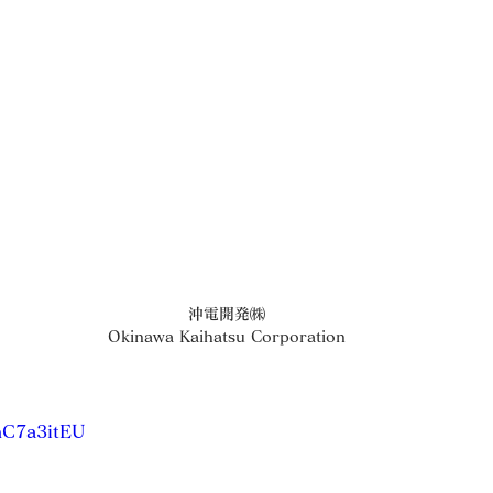
 沖電開発㈱
 Okinawa Kaihatsu Corporation
nC7a3itEU