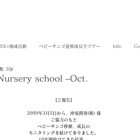
5,400円
OME
SHOP
送料について
FEE×地域活動
ベビーサンゴ養殖場見学ツアー
Info
Co
: 3分
35SERIES
店舗
Recruit
レシピ
Media
Nursery school –Oct.
【ご報告】
2009年3月5日から、沖電開発(株) 様
ご協力のもと
ベビーサンゴ移植、成長の
モニタリングを続けて参りました。
10年間続けてきた結果、 