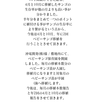
4月と10月に移植したサンゴの
生存率が他の月よりも高い事が
分かりました。
半年分をまとめて一つのポイント
に植付ける事がサンゴの生存率に
より繋がるという点から、
今後は4月と10月、年に2回
ベビーサンゴ移植を
行うこととさせて頂きます。
沖電開発(株)様 / 敷地内にて、
ベビーサンゴ保育園を開園
しました。毎月の移植本数分の
ベビーサンゴ苗が入園し
移植月になりますと対象月の
ベビーサンゴ苗が卒園
(海へ移植)します。
今後は、毎月の移植本数報告
と年2回の4月と10月の移植
報告をさせて頂きます。