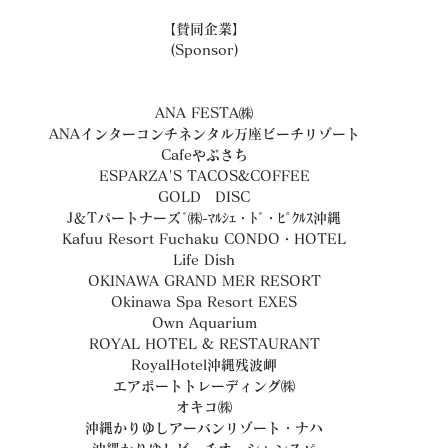
【賛同企業】
(Sponsor)
﻿ANA FESTA㈱
ANAインターコンチネンタル万座ビーチリゾート
Cafeやぶさち
ESPARZA'S TACOS&COFFEE
GOLD　DISC
J＆Tパートナーズﾞ㈱-ﾏﾙｼｪ・ﾄﾞ・ﾋﾟｸﾙｽ沖縄
Kafuu Resort Fuchaku CONDO・HOTEL
Life Dish
OKINAWA GRAND MER RESORT
Okinawa Spa Resort EXES
Own Aquarium
ROYAL HOTEL & RESTAURANT
RoyalHotel沖縄残波岬
エアポートトレーディング㈱
オキコ㈱
沖縄かりゆしアーバンリゾート・ナハ