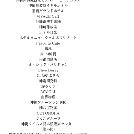
㈱新原海底観光センター　ビーチカフェ
沖縄残波ロイヤルホテル
那覇グランドホテル
VIVACE Café
沖縄電機工業㈱
㈱琉球放送
ホテル日光
ホテルタニューウェルネスリゾート
Favorite Cafe
東風
㈱FM沖縄
南都酒蔵所
オ・シック・パリジャン
Olive Berry
Cafeやぶさち
沖電開発㈱
㈲みくり
WAIOLI
南都物産
沖縄フルーツランド㈱
㈱八宝物産
COTONOHA
マカニグループ
沖縄タイムス具志頭販売センター
（順不同）