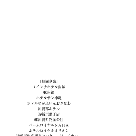
【賛同企業】
ユインチホテル南城
㈱南都
ホテルサン沖縄
ホテルゆがふいんおきなわ
沖縄都ホテル
㈲新垣菓子店
㈱沖縄県物産公社
パームロイヤルＮＡＨＡ
ホテルロイヤルオリオン