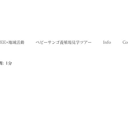
5,400円
OME
SHOP
送料について
FEE×地域活動
ベビーサンゴ養殖場見学ツアー
Info
Co
: 1分
35SERIES
店舗
Recruit
レシピ
Media